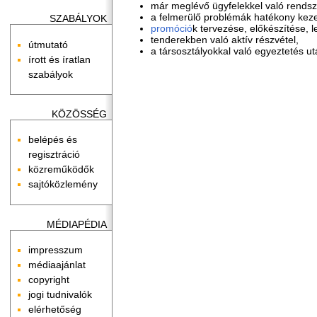
már meglévő ügyfelekkel való rendsz
a felmerülő problémák hatékony kez
SZABÁLYOK
promóció
k tervezése, előkészítése, 
tenderekben való aktív részvétel,
útmutató
a társosztályokkal való egyeztetés ut
írott és íratlan
szabályok
KÖZÖSSÉG
belépés és
regisztráció
közreműködők
sajtóközlemény
MÉDIAPÉDIA
impresszum
médiaajánlat
copyright
jogi tudnivalók
elérhetőség