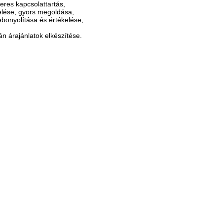
eres kapcsolattartás,
elése, gyors megoldása,
lebonyolítása és értékelése,
án árajánlatok elkészítése.