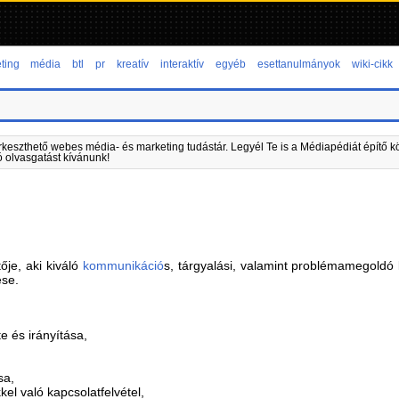
ting
média
btl
pr
kreatív
interaktív
egyéb
esettanulmányok
wiki-cikk
rkeszthető webes média- és marketing tudástár. Legyél Te is a Médiapédiát építő kö
ó olvasgatást kívánunk!
ője, aki kiváló
kommunikáció
s, tárgyalási, valamint problémamegoldó
ése.
e és irányítása,
sa,
kel való kapcsolatfelvétel,