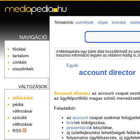
Témakörök:
személyek
cégek
brandek
marke
NAVIGÁCIÓ
főoldal
A Médiapédia egy bárki által hozzáférhető és sze
tartalom
hasznos információ legyen az oldalon! Addig is, j
címkék
Egyéb
visszlinkek
account director
VÁLTOZÁSOK
Account director
az account csapat vezet
wikísérlet
az ügyfélportfólió magas szintű menedzsel
pédia
Feladatkör:
változásai
szócikk
az
account
csapat szakmai felügyelet
brief
ek kidolgozása,
változásai
prezentáció
k készítése,
RSS
új üzletfejlesztési lehetőségek feltárá
folyamatos ügyfélszerzés, új ügyfelek