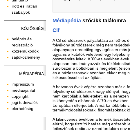
írott és íratlan
szabályok
Médiapédia
szócikk találomra
KÖZÖSSÉG
Cif
belépés és
A Cif súrolószerek pályafutása az '50-es 
folyékony súrolószerek még nem terjedtek 
regisztráció
alapanyaga eredetileg egy egészen más je
közreműködők
ugyanis a kutatók véletlenül egy folyékony
sajtóközlemény
összetételre leltek. A '60-as években évek 
alaposan tanulmányozzák és tökéletesítsé
súrolószer a boltokban is megjelent (első
és a háziasszonyok azonban ekkor még ne
MÉDIAPÉDIA
lelkesedéssel ezt az újítást.
impresszum
A hatvanas évek végére azonban már a fog
médiaajánlat
folyékony súrolószerek nagy előnyét, hog
nem karcolják a felületeket, és a nehezen
copyright
is könnyedén elbánnak. A '70-es években 
jogi tudnivalók
Európában elterjedtek. A márka többféle v
elérhetőség
termékmódosításoknak, finomításoknak k
A kilencvenes években a termék összetéte
elérni, hogy tisztító hatása még erősebb l
fejlesztések pedig az ezredfordulóra eg