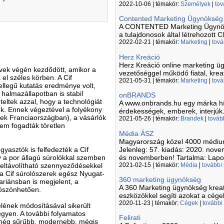
2022-10-06 | témakör:
Személyek
|
tov
Contented Marketing Ügynökség
A CONTENTED Marketing Ügynökség
a tulajdonosok által létrehozott C
2022-02-21 | témakör:
Marketing
|
tová
Herz Kreáció
Herz Kreáció online marketing ü
évek végén kezdődött, amikor a
vezetőséggel működő fiatal, kreat
el széles körben. A Cif
2021-05-31 | témakör:
Marketing
|
tová
llegű kutatás eredménye volt,
 halmazállapotban is stabil
onBRANDS
teltek azzal, hogy a technológiát
A www.onbrands.hu egy márka hír
k. Ennek végeztével a folyékony
érdekességek, emberek, interjúk.
nek Franciaországban), a vásárlók
2021-05-26 | témakör:
Brandek
|
továb
m fogadták töretlen
Média ÁSZ
Magyarország közel 4000 médiu
Jelenleg: 57. kiadás: 2020. no
yasztók is felfedezték a Cif
és novemberben! Tartalma: Lapok (
y a por állagú súrolókkal szemben
2021-02-15 | témakör:
Média
|
további
 eltávolítható szennyeződésekkel
a Cif súrolószerek egész Nyugat-
360 marketing ügynökség
ariánsban is megjelent, a
A 360 Marketing ügynökség kreat
öszönhetően.
eszközökkel segíti azokat a cégek
2020-11-23 | témakör:
Cégek
|
további
lének módosításával sikerült
egyen. A további folyamatos
Felirati
y még sűrűbb, modernebb, mégis