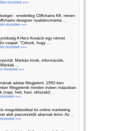
ábbi részletek »»»
et - eredetileg Cliffchains Kft. néven
liffchains designer nyakláncmárka ...
bbi részletek »»»
gynökség A Herz Kreáció egy német
ív csapat. "Célunk, hogy ...
bbi részletek »»»
portál. Márkás hírek, információk,
Márkák ...
bi részletek »»»
mának adatai Megjelent: 1992-ben
vember Megjelenik minden évben májusban
napi, heti, havi, időszaki) ...
 részletek »»»
ív megoldásokkal és online marketing
et akik piacvezetők akarnak lenni. Az ...
 részletek »»»