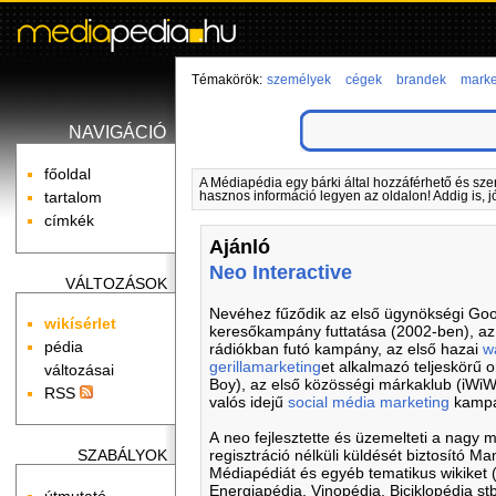
Témakörök:
személyek
cégek
brandek
marke
NAVIGÁCIÓ
főoldal
A Médiapédia egy bárki által hozzáférhető és sze
tartalom
hasznos információ legyen az oldalon! Addig is, j
címkék
Ajánló
Neo Interactive
VÁLTOZÁSOK
Nevéhez fűződik az első ügynökségi Goog
wikísérlet
keresőkampány futtatása (2002-ben), az
pédia
rádiókban futó kampány, az első hazai
w
gerillamarketing
et alkalmazó teljeskörű
változásai
Boy), az első közösségi márkaklub (iWiW
RSS
valós idejű
social média marketing
kampán
A neo fejlesztette és üzemelteti a nagy m
regisztráció nélküli küldését biztosító Ma
SZABÁLYOK
Médiapédiát és egyéb tematikus wikiket 
Energiapédia, Vinopédia, Biciklopédia stb
útmutató