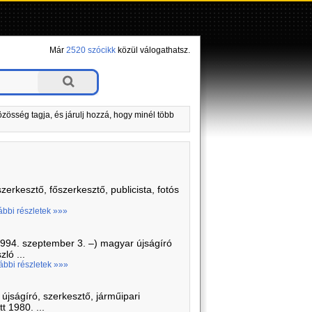
Már
2520 szócikk
közül válogathatsz.
zösség tagja, és járulj hozzá, hogy minél több
szerkesztő, főszerkesztő, publicista, fotós
ábbi részletek »»»
1994. szeptember 3. –) magyar újságíró
ló ...
ábbi részletek »»»
jságíró, szerkesztő, járműipari
t 1980. ...