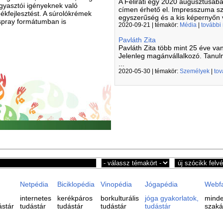
A Felirati egy 2020 augusztusában
gyasztói igényeknek való
címen érhető el. Impresszuma sze
ékfejlesztést. A súrolókrémek
egyszerűség és a kis képernyőn v
spray formátumban is
2020-09-21 | témakör:
Média
|
további
Pavláth Zita
Pavláth Zita több mint 25 éve v
Jelenleg magánvállalkozó. Tanu
...
2020-05-30 | témakör:
Személyek
|
tov
Netpédia
Biciklopédia
Vinopédia
Jógapédia
Webf
internetes
kerékpáros
borkulturális
jóga gyakorlatok,
minde
ástár
tudástár
tudástár
tudástár
tudástár
szaká