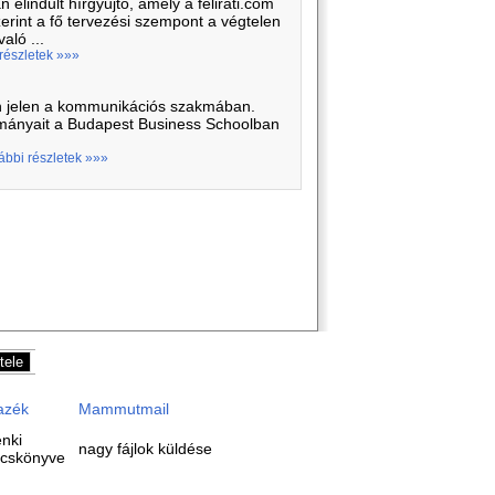
 elindult hírgyűjtő, amely a felirati.com
rint a fő tervezési szempont a végtelen
aló ...
 részletek »»»
an jelen a kommunikációs szakmában.
lmányait a Budapest Business Schoolban
ábbi részletek »»»
azék
Mammutmail
nki
nagy fájlok küldése
cskönyve