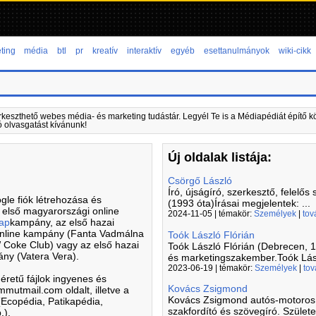
ting
média
btl
pr
kreatív
interaktív
egyéb
esettanulmányok
wiki-cikk
rkeszthető webes média- és marketing tudástár. Legyél Te is a Médiapédiát építő kö
ó olvasgatást kívánunk!
Új oldalak listája:
Csörgő László
Író, újságíró, szerkesztő, felelős 
le fiók létrehozása és
(1993 óta)Írásai megjelentek: ...
 első magyarországi online
2024-11-05 | témakör:
Személyek
|
tov
ap
kampány, az első hazai
 online kampány (Fanta Vadmálna
Toók László Flórián
 Coke Club) vagy az első hazai
Toók László Flórián (Debrecen, 
y (Vatera Vera).
és marketingszakember.Toók Lász
2023-06-19 | témakör:
Személyek
|
tov
éretű fájlok ingyenes és
Kovács Zsigmond
mmutmail.com oldalt, illetve a
Kovács Zsigmond autós-motoros ú
(Ecopédia, Patikapédia,
szakfordító és szövegíró. Születet
.).