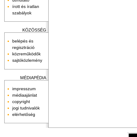
írott és íratlan
szabályok
KÖZÖSSÉG
belépés és
regisztráció
közreműködők
sajtóközlemény
MÉDIAPÉDIA
impresszum
médiaajánlat
copyright
jogi tudnivalók
elérhetőség