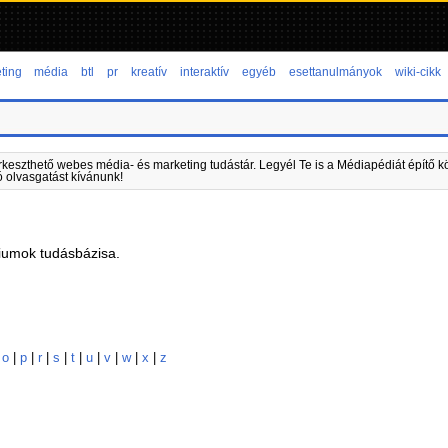
ting
média
btl
pr
kreatív
interaktív
egyéb
esettanulmányok
wiki-cikk
rkeszthető webes média- és marketing tudástár. Legyél Te is a Médiapédiát építő kö
ó olvasgatást kívánunk!
iumok tudásbázisa.
|
o
|
p
|
r
|
s
|
t
|
u
|
v
|
w
|
x
|
z