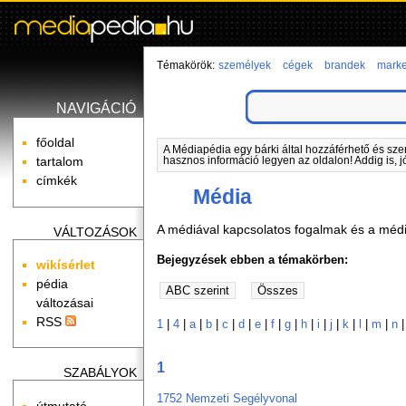
Témakörök:
személyek
cégek
brandek
marke
NAVIGÁCIÓ
főoldal
A Médiapédia egy bárki által hozzáférhető és sze
tartalom
hasznos információ legyen az oldalon! Addig is, j
címkék
Média
A médiával kapcsolatos fogalmak és a méd
VÁLTOZÁSOK
Bejegyzések ebben a témakörben:
wikísérlet
pédia
változásai
RSS
1
|
4
|
a
|
b
|
c
|
d
|
e
|
f
|
g
|
h
|
i
|
j
|
k
|
l
|
m
|
n
1
SZABÁLYOK
1752 Nemzeti Segélyvonal
útmutató