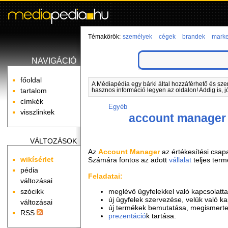
Témakörök:
személyek
cégek
brandek
marke
NAVIGÁCIÓ
főoldal
A Médiapédia egy bárki által hozzáférhető és sze
tartalom
hasznos információ legyen az oldalon! Addig is, j
címkék
Egyéb
visszlinkek
account manager
VÁLTOZÁSOK
Az
Account Manager
az értékesítési csapa
wikísérlet
Számára fontos az adott
vállalat
teljes ter
pédia
Feladatai:
változásai
szócikk
meglévő ügyfelekkel való kapcsolatta
új ügyfelek szervezése, velük való ka
változásai
új termékek bemutatása, megismertet
RSS
prezentáció
k tartása.