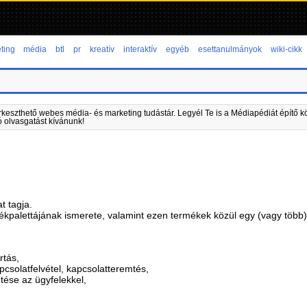
ting
média
btl
pr
kreatív
interaktív
egyéb
esettanulmányok
wiki-cikk
rkeszthető webes média- és marketing tudástár. Legyél Te is a Médiapédiát építő kö
ó olvasgatást kívánunk!
t tagja.
mékpalettájának ismerete, valamint ezen termékek közül egy (vagy több
rtás,
pcsolatfelvétel, kapcsolatteremtés,
ése az ügyfelekkel,