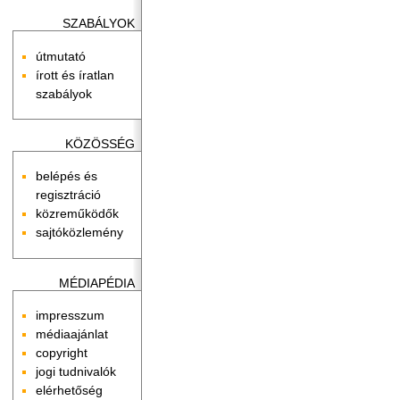
SZABÁLYOK
útmutató
írott és íratlan
szabályok
KÖZÖSSÉG
belépés és
regisztráció
közreműködők
sajtóközlemény
MÉDIAPÉDIA
impresszum
médiaajánlat
copyright
jogi tudnivalók
elérhetőség