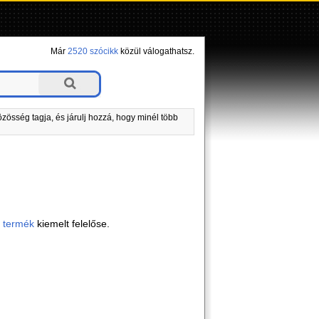
Már
2520 szócikk
közül válogathatsz.
zösség tagja, és járulj hozzá, hogy minél több
)
termék
kiemelt felelőse.