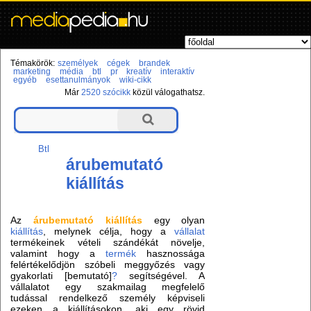
Témakörök:
személyek
cégek
brandek
marketing
média
btl
pr
kreatív
interaktív
egyéb
esettanulmányok
wiki-cikk
Már
2520 szócikk
közül válogathatsz.
Btl
árubemutató
kiállítás
Az
árubemutató kiállítás
egy olyan
kiállítás
, melynek célja, hogy a
vállalat
termékeinek vételi szándékát növelje,
valamint hogy a
termék
hasznossága
felértékelődjön szóbeli meggyőzés vagy
gyakorlati [bemutató]
?
segítségével. A
vállalatot egy szakmailag megfelelő
tudással rendelkező személy képviseli
ezeken a kiállításokon, aki egy rövid