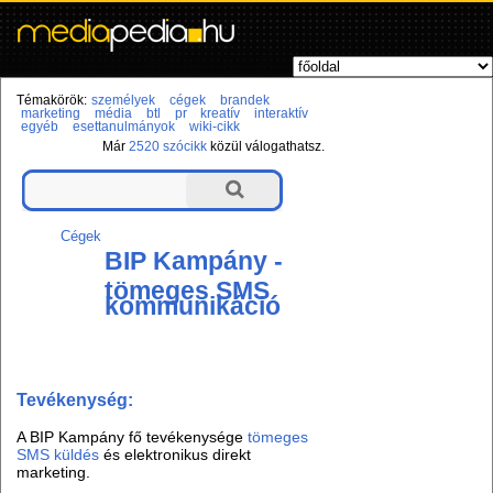
Témakörök:
személyek
cégek
brandek
marketing
média
btl
pr
kreatív
interaktív
egyéb
esettanulmányok
wiki-cikk
Már
2520 szócikk
közül válogathatsz.
Cégek
BIP Kampány -
tömeges SMS
kommunikáció
Tevékenység:
A BIP Kampány fő tevékenysége
tömeges
SMS küldés
és elektronikus direkt
marketing.