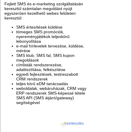
Fejlett SMS és e-marketing szolgáltatásán
keresztül számtalan megoldást nyújt
egyszerűen kezelhető webes felületen
keresztül:
SMS értesítések küldése
tömeges SMS promóciók,
nyereményjátékok teljeskörű
lebonyolítása
e-mail hírlevelek tervezése, küldése,
mérése
SMS klub, SMS fal, SMS kupon
megoldások
címlisták rendszerezése,
adattisztítása, felkészítése
egyedi fejlesztések, testreszabott
CRM rendszerek
teljes körű eDM tanácsadás
weboldalak, webáruházak, CRM vagy
ERP rendszerek SMS-képessé tétele
SMS API (SMS átjáró/gateway)
segítségével
szerkesztés