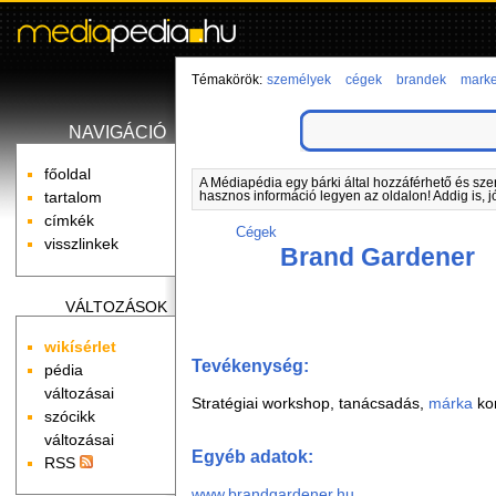
Témakörök:
személyek
cégek
brandek
marke
NAVIGÁCIÓ
főoldal
A Médiapédia egy bárki által hozzáférhető és sze
tartalom
hasznos információ legyen az oldalon! Addig is, j
címkék
Cégek
visszlinkek
Brand Gardener
VÁLTOZÁSOK
wikísérlet
Tevékenység:
pédia
változásai
Stratégiai workshop, tanácsadás,
márka
kon
szócikk
változásai
Egyéb adatok:
RSS
www.brandgardener.hu