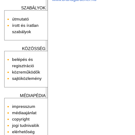
SZABÁLYOK
útmutató
írott és íratlan
szabályok
KÖZÖSSÉG
belépés és
regisztráció
közreműködők
sajtóközlemény
MÉDIAPÉDIA
impresszum
médiaajánlat
copyright
jogi tudnivalók
elérhetőség