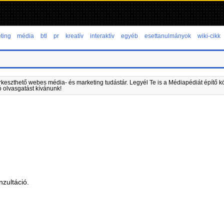
ting
média
btl
pr
kreatív
interaktív
egyéb
esettanulmányok
wiki-cikk
rkeszthető webes média- és marketing tudástár. Legyél Te is a Médiapédiát építő kö
ó olvasgatást kívánunk!
zultáció.