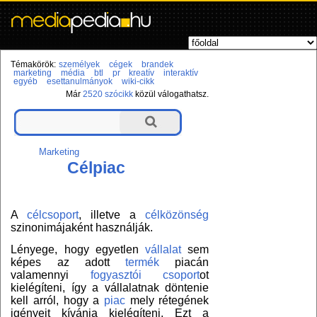
Témakörök:
személyek
cégek
brandek
marketing
média
btl
pr
kreatív
interaktív
egyéb
esettanulmányok
wiki-cikk
Már
2520 szócikk
közül válogathatsz.
Marketing
Célpiac
A
célcsoport
, illetve a
célközönség
szinonimájaként használják.
Lényege, hogy egyetlen
vállalat
sem
képes az adott
termék
piacán
valamennyi
fogyasztói csoport
ot
kielégíteni, így a vállalatnak döntenie
kell arról, hogy a
piac
mely rétegének
igényeit kívánja kielégíteni. Ezt a