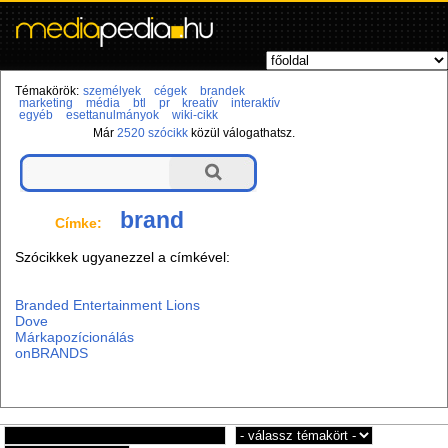
Témakörök:
személyek
cégek
brandek
marketing
média
btl
pr
kreatív
interaktív
egyéb
esettanulmányok
wiki-cikk
Már
2520 szócikk
közül válogathatsz.
brand
Címke:
Szócikkek ugyanezzel a címkével:
Branded Entertainment Lions
Dove
Márkapozícionálás
onBRANDS