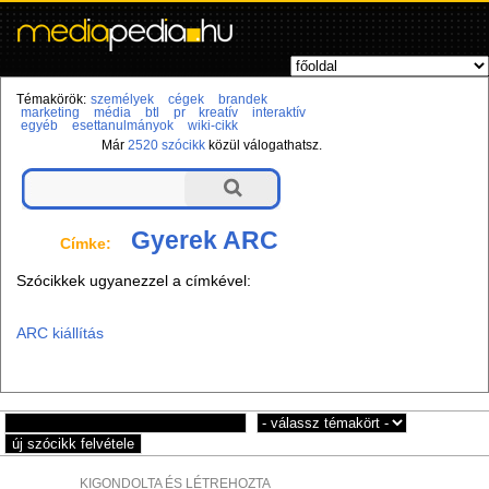
Témakörök:
személyek
cégek
brandek
marketing
média
btl
pr
kreatív
interaktív
egyéb
esettanulmányok
wiki-cikk
Már
2520 szócikk
közül válogathatsz.
Gyerek ARC
Címke:
Szócikkek ugyanezzel a címkével:
ARC kiállítás
KIGONDOLTA ÉS LÉTREHOZTA