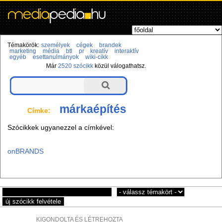
Témakörök:
személyek
cégek
brandek
marketing
média
btl
pr
kreatív
interaktív
egyéb
esettanulmányok
wiki-cikk
Már
2520 szócikk
közül válogathatsz.
márkaépítés
Címke:
Szócikkek ugyanezzel a címkével:
onBRANDS
KIGONDOLTA ÉS LÉTREHOZTA