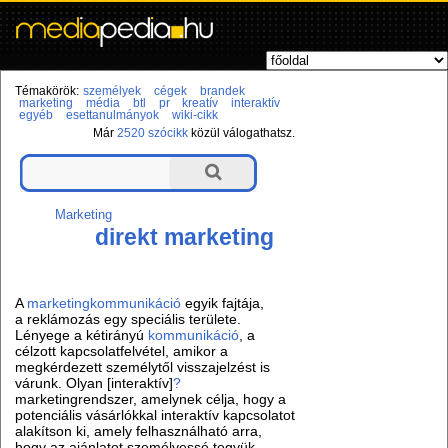
Témakörök:
személyek
cégek
brandek
marketing
média
btl
pr
kreatív
interaktív
egyéb
esettanulmányok
wiki-cikk
Már
2520 szócikk
közül válogathatsz.
Marketing
direkt marketing
A
marketingkommunikáció
egyik fajtája,
a reklámozás egy speciális területe.
Lényege a kétirányú
kommunikáció
, a
célzott kapcsolatfelvétel, amikor a
megkérdezett személytől visszajelzést is
várunk. Olyan [interaktív]
?
marketingrendszer, amelynek célja, hogy a
potenciális vásárlókkal interaktív kapcsolatot
alakítson ki, amely felhasználható arra,
hogy az ajánlatot személyessé tegyük,