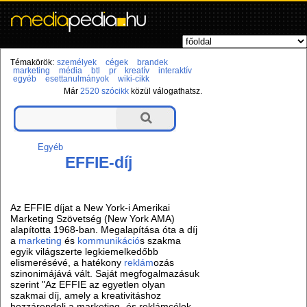
Témakörök:
személyek
cégek
brandek
marketing
média
btl
pr
kreatív
interaktív
egyéb
esettanulmányok
wiki-cikk
Már
2520 szócikk
közül válogathatsz.
Egyéb
EFFIE-díj
Az EFFIE díjat a New York-i Amerikai
Marketing Szövetség (New York AMA)
alapította 1968-ban. Megalapítása óta a díj
a
marketing
és
kommunikáció
s szakma
egyik világszerte legkiemelkedőbb
elismerésévé, a hatékony
reklám
ozás
szinonimájává vált. Saját megfogalmazásuk
szerint "Az EFFIE az egyetlen olyan
szakmai díj, amely a kreativitáshoz
hozzárendeli a marketing- és reklámcélok