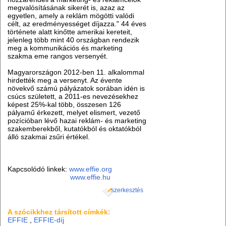
megvalósításának sikerét is, azaz az
egyetlen, amely a reklám mögötti valódi
célt, az eredményességet díjazza." 44 éves
története alatt kinőtte amerikai kereteit,
jelenleg több mint 40 országban rendezik
meg a kommunikációs és marketing
szakma eme rangos versenyét.
Magyarországon 2012-ben 11. alkalommal
hirdették meg a versenyt. Az évente
növekvő számú pályázatok sorában idén is
csúcs született, a 2011-es nevezésekhez
képest 25%-kal több, összesen 126
pályamű érkezett, melyet elismert, vezető
pozícióban lévő hazai reklám- és marketing
szakemberekből, kutatókból és oktatókból
álló szakmai zsűri értékel.
Kapcsolódó linkek:
www.effie.org
www.effie.hu
szerkesztés
A szócikkhez társított címkék:
EFFIE
,
EFFIE-díj