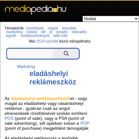
Témakörök:
személyek
cégek
brandek
marketing
média
btl
pr
kreatív
interaktív
egyéb
esettanulmányok
wiki-cikk
Már
2520 szócikk
közül válogathatsz.
Marketing
eladáshelyi
reklámeszköz
Az
eladáshelyi reklámeszközök
et - vagy
magát az eladáshelyi vagy vásárláshelyi
reklámot - gyakran csak az angol
elnevezések rövidítésével szokás említeni:
POS
(point of sale), vagy a PSA (point of
sale advertising), sőt újabban sokan a
POP
(point of purchase) megjelölést támogatják.
Az eladáshelyi reklámozás a legősibb