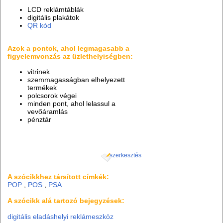
LCD reklámtáblák
digitális plakátok
QR kód
Azok a pontok, ahol legmagasabb a
figyelemvonzás az üzlethelyiségben:
vitrinek
szemmagasságban elhelyezett
termékek
polcsorok végei
minden pont, ahol lelassul a
vevőáramlás
pénztár
szerkesztés
A szócikkhez társított címkék:
POP
,
POS
,
PSA
A szócikk alá tartozó bejegyzések:
digitális eladáshelyi reklámeszköz