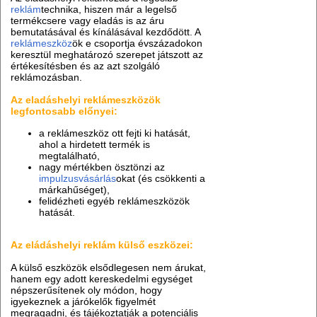
reklám
technika, hiszen már a legelső
termékcsere vagy eladás is az áru
bemutatásával és kínálásával kezdődött. A
reklámeszköz
ök e csoportja évszázadokon
keresztül meghatározó szerepet játszott az
értékesítésben és az azt szolgáló
reklámozásban.
Az eladáshelyi reklámeszközök
legfontosabb előnyei:
a reklámeszköz ott fejti ki hatását,
ahol a hirdetett termék is
megtalálható,
nagy mértékben ösztönzi az
impulzusvásárlás
okat (és csökkenti a
márkahűséget),
felidézheti egyéb reklámeszközök
hatását.
Az eládáshelyi reklám külső eszközei:
A külső eszközök elsődlegesen nem árukat,
hanem egy adott kereskedelmi egységet
népszerűsítenek oly módon, hogy
igyekeznek a járókelők figyelmét
megragadni, és tájékoztatják a potenciális