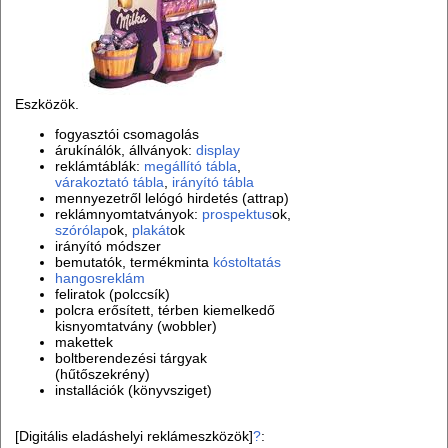
Eszközök.
fogyasztói csomagolás
árukínálók, állványok:
display
reklámtáblák:
megállító tábla
,
várakoztató tábla
,
irányító tábla
mennyezetről lelógó hirdetés (attrap)
reklámnyomtatványok:
prospektus
ok,
szórólap
ok,
plakát
ok
irányító módszer
bemutatók, termékminta
kóstoltatás
hangosreklám
feliratok (polccsík)
polcra erősített, térben kiemelkedő
kisnyomtatvány (wobbler)
makettek
boltberendezési tárgyak
(hűtőszekrény)
installációk (könyvsziget)
[Digitális eladáshelyi reklámeszközök]
?
: