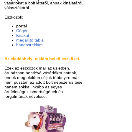
vásárlókat a bolt létéről, annak kínálatáról,
választékáról.
Eszközök:
portál
Cégér
Kirakat
megállító tábla
hangosreklám
Az eladáshelyi reklám belső eszközei:
Ezek az eszközök már az üzletben,
áruházban bentlévő vásárlókra hatnak,
ennek megfelelően céljuk többnyire már
nem pusztán az adott bolt népszerűsítése,
hanem sokkal inkább az egyes
áruféleségek ismertségének és
forgalmának növelése.