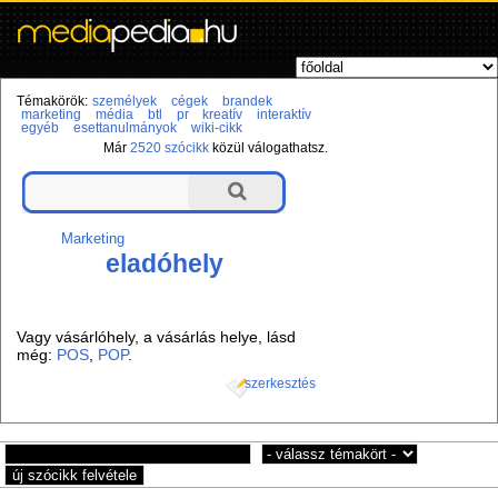
Témakörök:
személyek
cégek
brandek
marketing
média
btl
pr
kreatív
interaktív
egyéb
esettanulmányok
wiki-cikk
Már
2520 szócikk
közül válogathatsz.
Marketing
eladóhely
Vagy vásárlóhely, a vásárlás helye, lásd
még:
POS
,
POP
.
szerkesztés