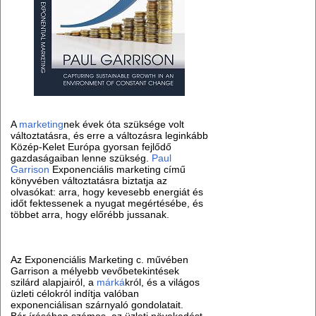
A
marketing
nek évek óta szüksége volt
változtatásra, és erre a változásra leginkább
Közép-Kelet Európa gyorsan fejlődő
gazdaságaiban lenne szükség.
Paul
Garrison
Exponenciális marketing című
könyvében változtatásra biztatja az
olvasókat: arra, hogy kevesebb energiát és
időt fektessenek a nyugat megértésébe, és
többet arra, hogy előrébb jussanak.
Az Exponenciális Marketing c. művében
Garrison a mélyebb vevőbetekintések
szilárd alapjairól, a
márká
król, és a világos
üzleti célokról indítja valóban
exponenciálisan szárnyaló gondolatait.