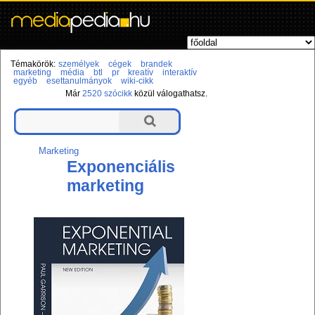
Témakörök:
személyek
cégek
brandek
marketing
média
btl
pr
kreatív
interaktív
egyéb
esettanulmányok
wiki-cikk
Már
2520 szócikk
közül válogathatsz.
Marketing
Exponenciális
marketing