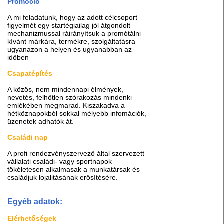
Promóció
A mi feladatunk, hogy az adott célcsoport
figyelmét egy startégiailag jól átgondolt
mechanizmussal ráirányítsuk a promótálni
kívánt márkára, termékre, szolgáltatásra
ugyanazon a helyen és ugyanabban az
időben
Csapatépítés
A közös, nem mindennapi élmények,
nevetés, felhőtlen szórakozás mindenki
emlékében megmarad. Kiszakadva a
hétköznapokból sokkal mélyebb infomációk,
üzenetek adhatók át.
Családi nap
A profi rendezvényszervező által szervezett
vállalati családi- vagy sportnapok
tökéletesen alkalmasak a munkatársak és
családjuk lojalitásának erősítésére.
Egyéb adatok:
Elérhetőségek