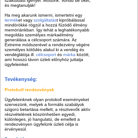
szaktudást igényel. Mottónk: Vondd be őket,
és megtanulják!
Ha meg akarunk ismerni, ismertetni egy
termék
et vagy
szolgáltatás
t kipróbálással
mindörökké rögzül a hozzá fűzödő élmény
memóriánkban. Így tehát a leghatékonyabb
megoldás személyes márkaélmény
generálása a célcsoport számára. Az
Extreme módszerével a rendezvény végére
személyes kötődés alakul ki a vendég és
vendéglátója ill.
célcsoport
és
márka
között,
ami hosszú távon üzleti előnyhöz juttatja
ügyfeleinket.
Tevékenység:
Protokoll rendezvények
Ügyfeleinknek olyan protokoll eseményeket
szervezünk, melyek a formális szabályok
szigorú betartása mellett, a résztvevők aktív
részvételének köszönhetően egyedi,
különleges, jó hangulatú, de emellett a
rendezvényen ügyfelünk üzleti célja is
érvényesül.