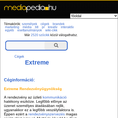
Témakörök:
személyek
cégek
brandek
marketing
média
btl
pr
kreatív
interaktív
egyéb
esettanulmányok
wiki-cikk
Már
2520 szócikk
közül válogathatsz.
Cégek
Extreme
Céginformáció:
Extreme Rendezvényügynökség
A rendezvény az üzleti
kommunikáció
hatékony eszköze. Legfõbb elõnye az
üzenet személyes átadásában rejlik,
ugyanakkor ez a legfõbb veszélyfaktora is.
Éppen ezért a
rendezvényszervezés
magas