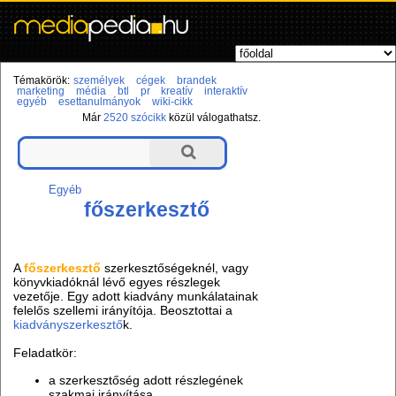
Témakörök:
személyek
cégek
brandek
marketing
média
btl
pr
kreatív
interaktív
egyéb
esettanulmányok
wiki-cikk
Már
2520 szócikk
közül válogathatsz.
Egyéb
főszerkesztő
A
főszerkesztő
szerkesztőségeknél, vagy
könyvkiadóknál lévő egyes részlegek
vezetője. Egy adott kiadvány munkálatainak
felelős szellemi irányítója. Beosztottai a
kiadványszerkesztő
k.
Feladatkör:
a szerkesztőség adott részlegének
szakmai irányítása,