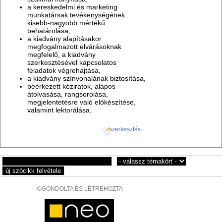
a kereskedelmi és marketing
munkatársak tevékenységének
kisebb-nagyobb mértékű
behatárolása,
a kiadvány alapításakor
megfogalmazott elvárásoknak
megfelelő, a kiadvány
szerkesztésével kapcsolatos
feladatok végrehajtása,
a kiadvány színvonalának biztosítása,
beérkezett kéziratok, alapos
átolvasása, rangsorolása,
megjelentetésre való előkészítése,
valamint lektorálása.
szerkesztés
KIGONDOLTA ÉS LÉTREHOZTA