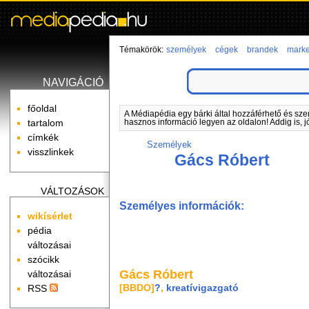
Témakörök:
személyek
cégek
brandek
marke
NAVIGÁCIÓ
főoldal
A Médiapédia egy bárki által hozzáférhető és sze
tartalom
hasznos információ legyen az oldalon! Addig is, j
címkék
Személyek
visszlinkek
Gács Róbert
VÁLTOZÁSOK
Személyes információk:
wikísérlet
pédia
változásai
szócikk
Gács Róbert
változásai
[BBDO]
?
,
kreatívigazgató
RSS