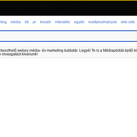
ting
média
btl
pr
kreatív
interaktív
egyéb
esettanulmányok
wiki-cikk
rkeszthető webes média- és marketing tudástár. Legyél Te is a Médiapédiát építő kö
ó olvasgatást kívánunk!