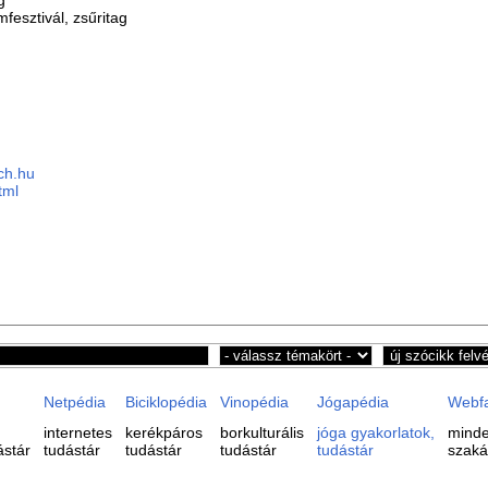
fesztivál, zsűritag
ch.hu
tml
Netpédia
Biciklopédia
Vinopédia
Jógapédia
Webf
internetes
kerékpáros
borkulturális
jóga gyakorlatok,
minde
ástár
tudástár
tudástár
tudástár
tudástár
szaká