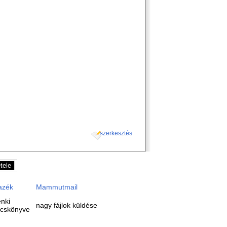
szerkesztés
azék
Mammutmail
nki
nagy fájlok küldése
cskönyve