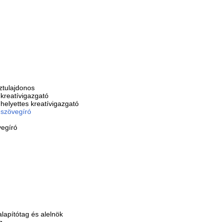
sztulajdonos
kreatívigazgató
elyettes kreatívigazgató
,
szövegíró
vegíró
 alapítótag és alelnök
g