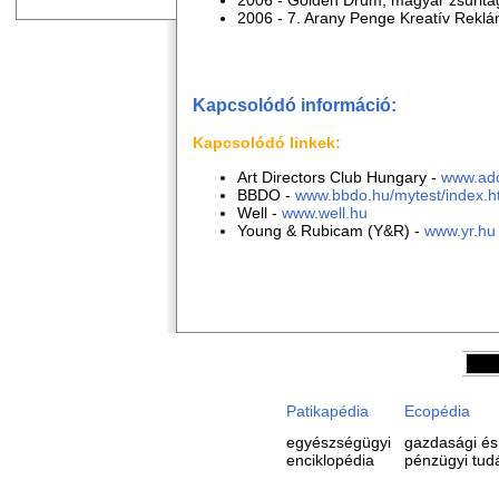
2006 - 7. Arany Penge Kreatív Reklám
Kapcsolódó információ:
Kapcsolódó linkek:
Art Directors Club Hungary -
www.ad
BBDO -
www.bbdo.hu/mytest/index.h
Well -
www.well.hu
Young & Rubicam (Y&R) -
www.yr.hu
Patikapédia
Ecopédia
egyészségügyi
gazdasági és
enciklopédia
pénzügyi tud