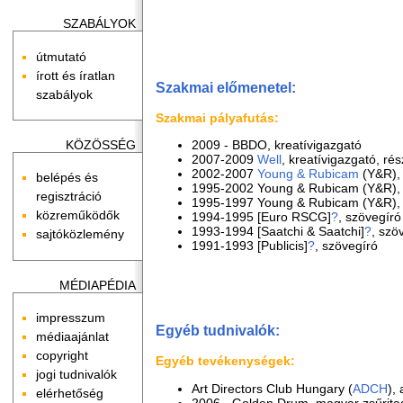
SZABÁLYOK
útmutató
írott és íratlan
Szakmai előmenetel:
szabályok
Szakmai pályafutás:
KÖZÖSSÉG
2009 - BBDO, kreatívigazgató
2007-2009
Well
, kreatívigazgató, ré
2002-2007
Young & Rubicam
(Y&R), 
belépés és
1995-2002 Young & Rubicam (Y&R), h
regisztráció
1995-1997 Young & Rubicam (Y&R)
közreműködők
1994-1995 [Euro RSCG]
?
, szövegíró
1993-1994 [Saatchi & Saatchi]
?
, szö
sajtóközlemény
1991-1993 [Publicis]
?
, szövegíró
MÉDIAPÉDIA
impresszum
Egyéb tudnivalók:
médiaajánlat
copyright
Egyéb tevékenységek:
jogi tudnivalók
Art Directors Club Hungary (
ADCH
),
elérhetőség
2006 - Golden Drum, magyar zsűrita