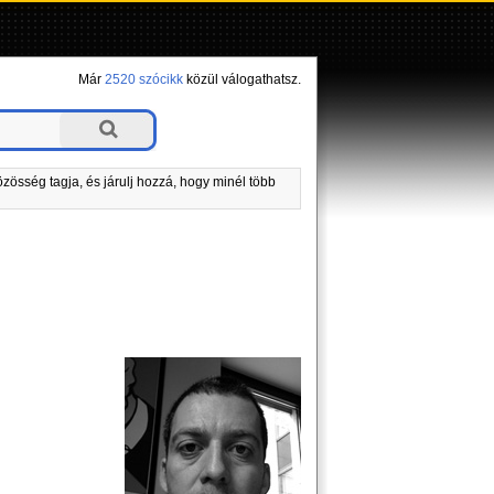
Már
2520 szócikk
közül válogathatsz.
zösség tagja, és járulj hozzá, hogy minél több