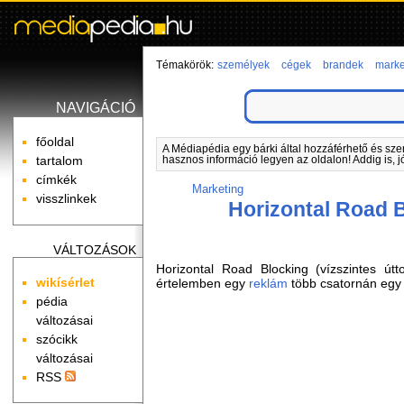
Témakörök:
személyek
cégek
brandek
marke
NAVIGÁCIÓ
főoldal
A Médiapédia egy bárki által hozzáférhető és sze
tartalom
hasznos információ legyen az oldalon! Addig is, j
címkék
Marketing
visszlinkek
Horizontal Road 
VÁLTOZÁSOK
Horizontal Road Blocking (vízszintes út
wikísérlet
értelemben egy
reklám
több csatornán egy i
pédia
változásai
szócikk
változásai
RSS