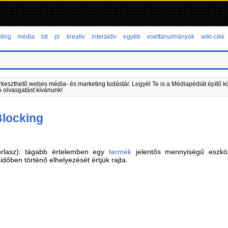
ting
média
btl
pr
kreatív
interaktív
egyéb
esettanulmányok
wiki-cikk
rkeszthető webes média- és marketing tudástár. Legyél Te is a Médiapédiát építő kö
ó olvasgatást kívánunk!
Blocking
torlasz): tágabb értelemben egy
termék
jelentős mennyiségű eszköz 
dőben történő elhelyezését értjük rajta.