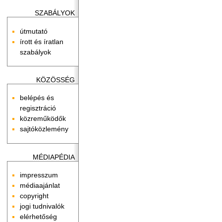
SZABÁLYOK
útmutató
írott és íratlan
szabályok
KÖZÖSSÉG
belépés és
regisztráció
közreműködők
sajtóközlemény
MÉDIAPÉDIA
impresszum
médiaajánlat
copyright
jogi tudnivalók
elérhetőség