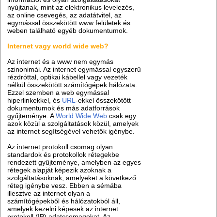
nyújtanak, mint az elektronikus levelezés,
az online csevegés, az adatátvitel, az
egymással összekötött www felületek és
weben található egyéb dokumentumok.
Internet vagy world wide web?
Az internet és a www nem egymás
szinonimái. Az internet egymással egyszerű
rézdróttal, optikai kábellel vagy vezeték
nélkül összekötött számítógépek hálózata.
Ezzel szemben a web egymással
hiperlinkekkel, és
URL
-ekkel összekötött
dokumentumok és más adatforrások
gyűjteménye. A
World Wide Web
csak egy
azok közül a szolgáltatások közül, amelyek
az internet segítségével vehetők igénybe.
Az internet protokoll csomag olyan
standardok és protokollok rétegekbe
rendezett gyűjteménye, amelyben az egyes
rétegek alapját képezik azoknak a
szolgáltatásoknak, amelyeket a következő
réteg igénybe vesz. Ebben a sémába
illesztve az internet olyan a
számítógépekből és hálózatokból áll,
amelyek kezelni képesek az internet
protokoll (IP) adatcsomagokat. Az