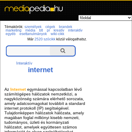
Témakörök:
személyek
cégek
brandek
marketing
média
btl
pr
kreatív
interaktív
egyéb
esettanulmányok
wiki-cikk
Már
2520 szócikk
közül válogathatsz.
Interaktív
internet
Az
Internet
egymással kapcsolatban lévő
számítógépes hálózatok nemzetközi, a
nagyközönség számára elérhető sorozata,
amely adatcsomagokat továbbít a standard
internet protokoll (IP) segítségével.
Tulajdonképpen hálózatok hálózata, amely
magában foglal milliónyi kisebb nemzeti,
tudományos, üzleti és kormányzati
hálózatot, amelyek együttesen számos
információt és olyan szolgáltatásokat