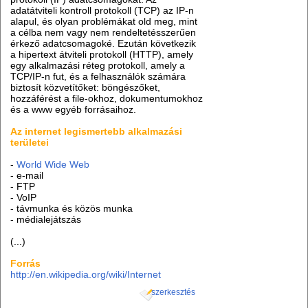
adatátviteli kontroll protokoll (TCP) az IP-n
alapul, és olyan problémákat old meg, mint
a célba nem vagy nem rendeltetésszerűen
érkező adatcsomagoké. Ezután következik
a hipertext átviteli protokoll (HTTP), amely
egy alkalmazási réteg protokoll, amely a
TCP/IP-n fut, és a felhasználók számára
biztosít közvetítőket: böngészőket,
hozzáférést a file-okhoz, dokumentumokhoz
és a www egyéb forrásaihoz.
Az internet legismertebb alkalmazási
területei
-
World Wide Web
- e-mail
- FTP
- VoIP
- távmunka és közös munka
- médialejátszás
(...)
Forrás
http://en.wikipedia.org/wiki/Internet
szerkesztés