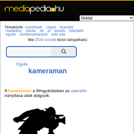
Témakörök:
személyek
cégek
brandek
marketing
média
btl
pr
kreatív
interaktív
egyéb
esettanulmányok
wiki-cikk
Már
2520 szócikk
közül válogathatsz.
Egyéb
kameraman
A
kameraman
a filmgyártásban az
operatőr
irányítása alatt dolgozik.