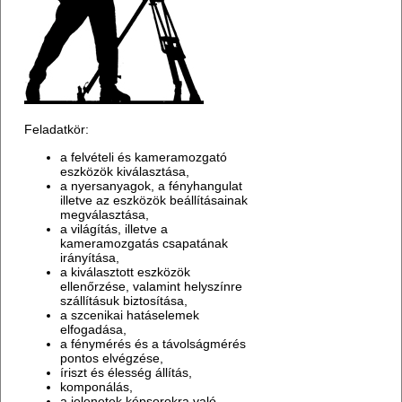
Feladatkör:
a felvételi és kameramozgató
eszközök kiválasztása,
a nyersanyagok, a fényhangulat
illetve az eszközök beállításainak
megválasztása,
a világítás, illetve a
kameramozgatás csapatának
irányítása,
a kiválasztott eszközök
ellenőrzése, valamint helyszínre
szállításuk biztosítása,
a szcenikai hatáselemek
elfogadása,
a fénymérés és a távolságmérés
pontos elvégzése,
íriszt és élesség állítás,
komponálás,
a jelenetek képsorokra való