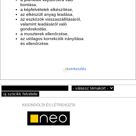
bontása,
a képfelvételek elkészítése,
az elkészült anyag leadása,
az eszközök visszaszállításáról,
valamint leadásáról való
gondoskodás,
a muszterek ellenőrzése,
az utólagos korrekciók irányítása
és ellenőrzése.
szerkesztés
KIGONDOLTA ÉS LÉTREHOZTA