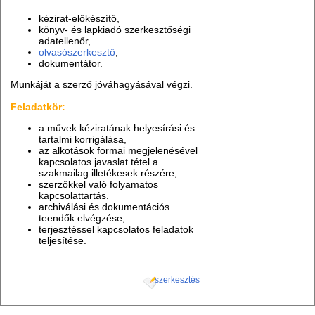
kézirat-előkészítő,
könyv- és lapkiadó szerkesztőségi
adatellenőr,
olvasószerkesztő
,
dokumentátor.
Munkáját a szerző jóváhagyásával végzi.
Feladatkör:
a művek kéziratának helyesírási és
tartalmi korrigálása,
az alkotások formai megjelenésével
kapcsolatos javaslat tétel a
szakmailag illetékesek részére,
szerzőkkel való folyamatos
kapcsolattartás.
archiválási és dokumentációs
teendők elvégzése,
terjesztéssel kapcsolatos feladatok
teljesítése.
szerkesztés