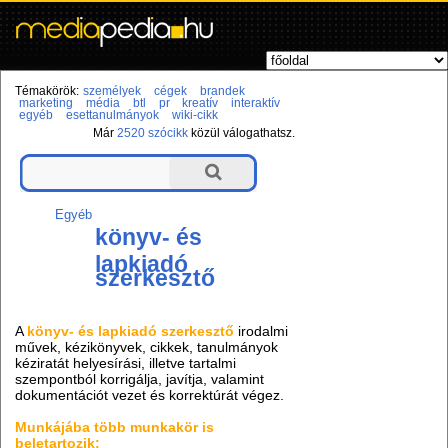
Témakörök:
személyek
cégek
brandek
marketing
média
btl
pr
kreatív
interaktív
egyéb
esettanulmányok
wiki-cikk
Már
2520 szócikk
közül válogathatsz.
Egyéb
könyv- és
lapkiadó
szerkesztő
A
könyv- és lapkiadó szerkesztő
irodalmi
művek, kézikönyvek, cikkek, tanulmányok
kéziratát helyesírási, illetve tartalmi
szempontból korrigálja, javítja, valamint
dokumentációt vezet és korrektúrát végez.
Munkájába több munkakör is
beletartozik: