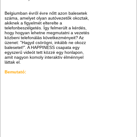
Belgiumban évről évre nőtt azon balesetek
száma, amelyet olyan autóvezetők okoztak,
akiknek a figyelmét elterelte a
telefonbeszélgetés. Így felmerült a kérdés,
hogy hogyan lehetne megmutatni a vezetés
közbeni telefonálás következményeit? Az
üzenet: "Hagyd csörögni, inkább ne okozz
balesetet!". A HAPPINESS csapata egy
egyszerű videót tett közzé egy honlapon,
amit nagyon komoly interaktív élménnyel
láttak el.
Bemutató: