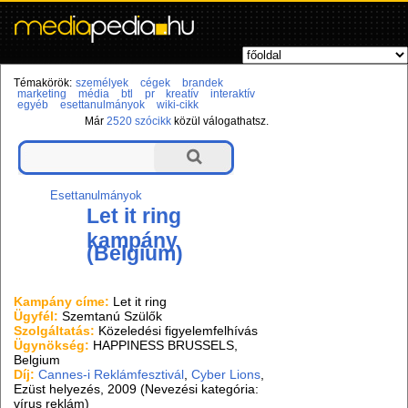
Témakörök:
személyek
cégek
brandek
marketing
média
btl
pr
kreatív
interaktív
egyéb
esettanulmányok
wiki-cikk
Már
2520 szócikk
közül válogathatsz.
Esettanulmányok
Let it ring
kampány
(Belgium)
Kampány címe:
Let it ring
Ügyfél:
Szemtanú Szülők
Szolgáltatás:
Közeledési figyelemfelhívás
Ügynökség:
HAPPINESS BRUSSELS,
Belgium
Díj:
Cannes-i Reklámfesztivál
,
Cyber Lions
,
Ezüst helyezés, 2009 (Nevezési kategória:
vírus reklám)