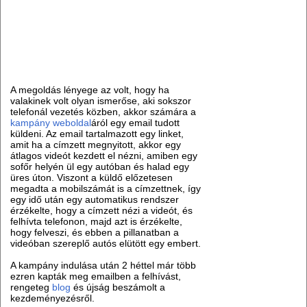
A megoldás lényege az volt, hogy ha
valakinek volt olyan ismerőse, aki sokszor
telefonál vezetés közben, akkor számára a
kampány
weboldal
áról egy email tudott
küldeni. Az email tartalmazott egy linket,
amit ha a címzett megnyitott, akkor egy
átlagos videót kezdett el nézni, amiben egy
sofőr helyén ül egy autóban és halad egy
üres úton. Viszont a küldő előzetesen
megadta a mobilszámát is a címzettnek, így
egy idő után egy automatikus rendszer
érzékelte, hogy a címzett nézi a videót, és
felhívta telefonon, majd azt is érzékelte,
hogy felveszi, és ebben a pillanatban a
videóban szereplő autós elütött egy embert.
A kampány indulása után 2 héttel már több
ezren kapták meg emailben a felhívást,
rengeteg
blog
és újság beszámolt a
kezdeményezésről.