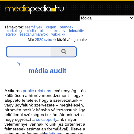
Témakörök:
személyek
cégek
brandek
marketing
média
btl
pr
kreatív
interaktív
egyéb
esettanulmányok
wiki-cikk
Már
2520 szócikk
közül válogathatsz.
Pr
média audit
A sikeres
public relations
tevékenység – és
különösen a hírnév menedzsment – egyik
alapvető feltétele, hogy a szervezetünk –
vagy ügyfelünk szervezete – megítélésén,
hírnevén pozitív irányba változtassunk. Így
feltétlenül szükséges tisztán látnunk azt is,
hogy egyrészt a
célcsoport
jaink milyen
véleménnyel vannak rólunk (ez történhet a
felmérések számtalan formájával), illetve a
számunkra fontos cél
médium
ok mennyire