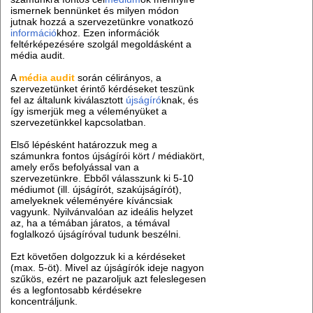
ismernek bennünket és milyen módon
jutnak hozzá a szervezetünkre vonatkozó
információ
khoz. Ezen információk
feltérképezésére szolgál megoldásként a
média audit.
A
média audit
során célirányos, a
szervezetünket érintő kérdéseket teszünk
fel az általunk kiválasztott
újságíró
knak, és
így ismerjük meg a véleményüket a
szervezetünkkel kapcsolatban.
Első lépésként határozzuk meg a
számunkra fontos újságírói kört / médiakört,
amely erős befolyással van a
szervezetünkre. Ebből válasszunk ki 5-10
médiumot (ill. újságírót, szakújságírót),
amelyeknek véleményére kíváncsiak
vagyunk. Nyilvánvalóan az ideális helyzet
az, ha a témában járatos, a témával
foglalkozó újságíróval tudunk beszélni.
Ezt követően dolgozzuk ki a kérdéseket
(max. 5-öt). Mivel az újságírók ideje nagyon
szűkös, ezért ne pazaroljuk azt feleslegesen
és a legfontosabb kérdésekre
koncentráljunk.