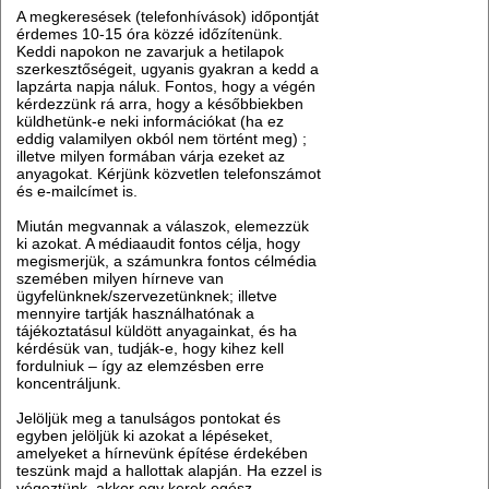
A megkeresések (telefonhívások) időpontját
érdemes 10-15 óra közzé időzítenünk.
Keddi napokon ne zavarjuk a hetilapok
szerkesztőségeit, ugyanis gyakran a kedd a
lapzárta napja náluk. Fontos, hogy a végén
kérdezzünk rá arra, hogy a későbbiekben
küldhetünk-e neki információkat (ha ez
eddig valamilyen okból nem történt meg) ;
illetve milyen formában várja ezeket az
anyagokat. Kérjünk közvetlen telefonszámot
és e-mailcímet is.
Miután megvannak a válaszok, elemezzük
ki azokat. A médiaaudit fontos célja, hogy
megismerjük, a számunkra fontos célmédia
szemében milyen hírneve van
ügyfelünknek/szervezetünknek; illetve
mennyire tartják használhatónak a
tájékoztatásul küldött anyagainkat, és ha
kérdésük van, tudják-e, hogy kihez kell
fordulniuk – így az elemzésben erre
koncentráljunk.
Jelöljük meg a tanulságos pontokat és
egyben jelöljük ki azokat a lépéseket,
amelyeket a hírnevünk építése érdekében
teszünk majd a hallottak alapján. Ha ezzel is
végeztünk, akkor egy kerek egész