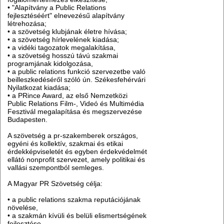
• "Alapítvány a Public Relations
fejlesztéséért" elnevezésű alapítvány
létrehozása;
• a szövetség klubjának életre hívása;
• a szövetség hírlevelének kiadása;
• a vidéki tagozatok megalakítása,
• a szövetség hosszú távú szakmai
programjának kidolgozása,
• a public relations funkció szervezetbe való
beilleszkedéséről szóló ún. Székesfehérvári
Nyilatkozat kiadása;
• a PRince Award, az első Nemzetközi
Public Relations Film-, Videó és Multimédia
Fesztivál megalapítása és megszervezése
Budapesten.
A szövetség a pr-szakemberek országos,
egyéni és kollektív, szakmai és etikai
érdekképviseletét és egyben érdekvédelmét
ellátó nonprofit szervezet, amely politikai és
vallási szempontból semleges.
A Magyar PR Szövetség célja:
• a public relations szakma reputációjának
növelése,
• a szakmán kívüli és belüli elismertségének
fejlesztése,