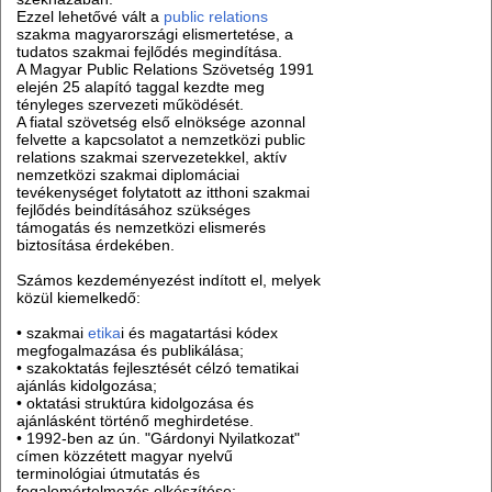
Ezzel lehetővé vált a
public relations
szakma magyarországi elismertetése, a
tudatos szakmai fejlődés megindítása.
A Magyar Public Relations Szövetség 1991
elején 25 alapító taggal kezdte meg
tényleges szervezeti működését.
A fiatal szövetség első elnöksége azonnal
felvette a kapcsolatot a nemzetközi public
relations szakmai szervezetekkel, aktív
nemzetközi szakmai diplomáciai
tevékenységet folytatott az itthoni szakmai
fejlődés beindításához szükséges
támogatás és nemzetközi elismerés
biztosítása érdekében.
Számos kezdeményezést indított el, melyek
közül kiemelkedő:
• szakmai
etika
i és magatartási kódex
megfogalmazása és publikálása;
• szakoktatás fejlesztését célzó tematikai
ajánlás kidolgozása;
• oktatási struktúra kidolgozása és
ajánlásként történő meghirdetése.
• 1992-ben az ún. "Gárdonyi Nyilatkozat"
címen közzétett magyar nyelvű
terminológiai útmutatás és
fogalomértelmezés elkészítése;