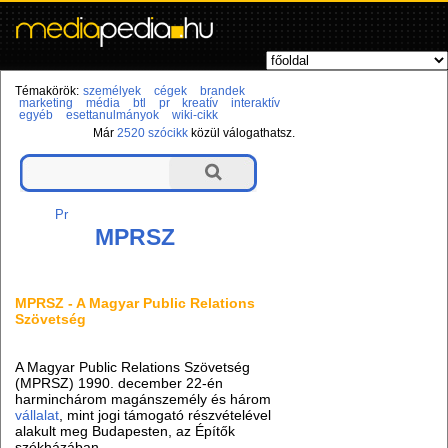
Témakörök:
személyek
cégek
brandek
marketing
média
btl
pr
kreatív
interaktív
egyéb
esettanulmányok
wiki-cikk
Már
2520 szócikk
közül válogathatsz.
Pr
MPRSZ
MPRSZ - A Magyar Public Relations
Szövetség
A Magyar Public Relations Szövetség
(MPRSZ) 1990. december 22-én
harminchárom magánszemély és három
vállalat
, mint jogi támogató részvételével
alakult meg Budapesten, az Építők
székházában.