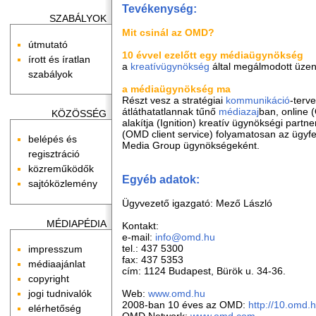
Tevékenység:
SZABÁLYOK
Mit csinál az OMD?
útmutató
10 évvel ezelőtt egy médiaügynökség
írott és íratlan
a
kreatívügynökség
által megálmodott üzene
szabályok
a médiaügynökség ma
Részt vesz a stratégiai
kommunikáció
-terv
átláthatatlannak tűnő
médiazaj
ban, online (
KÖZÖSSÉG
alakítja (Ignition) kreatív ügynökségi par
(OMD client service) folyamatosan az ügyf
belépés és
Media Group ügynökségeként.
regisztráció
közreműködők
Egyéb adatok:
sajtóközlemény
Ügyvezető igazgató: Mező László
MÉDIAPÉDIA
Kontakt:
e-mail:
info@omd.hu
tel.: 437 5300
impresszum
fax: 437 5353
médiaajánlat
cím: 1124 Budapest, Bürök u. 34-36.
copyright
Web:
www.omd.hu
jogi tudnivalók
2008-ban 10 éves az OMD:
http://10.omd.h
elérhetőség
OMD Network:
www.omd.com