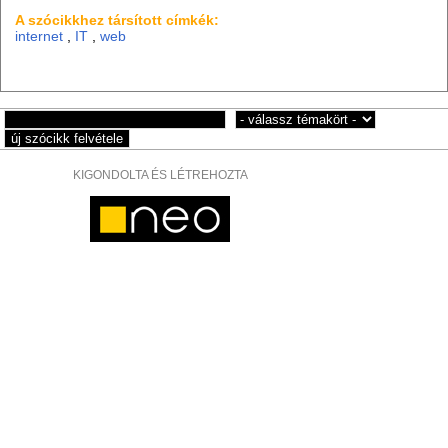
A szócikkhez társított címkék:
internet
,
IT
,
web
KIGONDOLTA ÉS LÉTREHOZTA