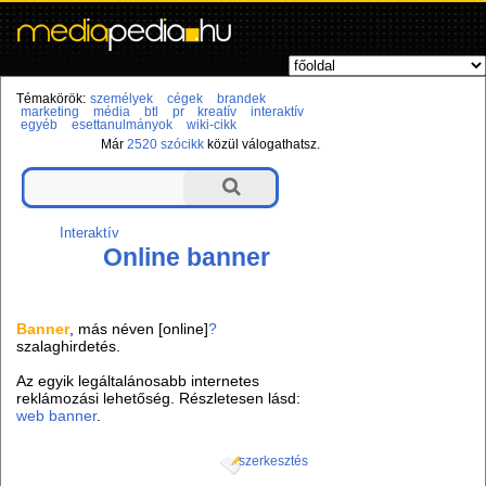
Témakörök:
személyek
cégek
brandek
marketing
média
btl
pr
kreatív
interaktív
egyéb
esettanulmányok
wiki-cikk
Már
2520 szócikk
közül válogathatsz.
Interaktív
Online banner
Banner
, más néven [online]
?
szalaghirdetés.
Az egyik legáltalánosabb internetes
reklámozási lehetőség. Részletesen lásd:
web banner
.
szerkesztés