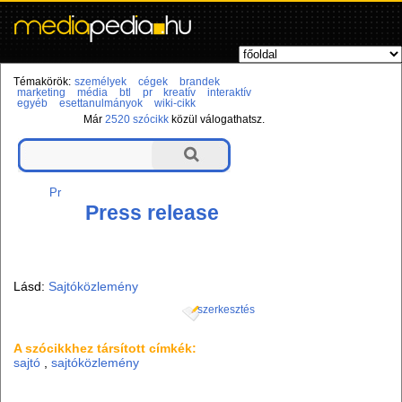
Témakörök:
személyek
cégek
brandek
marketing
média
btl
pr
kreatív
interaktív
egyéb
esettanulmányok
wiki-cikk
Már
2520 szócikk
közül válogathatsz.
Pr
Press release
Lásd:
Sajtóközlemény
szerkesztés
A szócikkhez társított címkék:
sajtó
,
sajtóközlemény