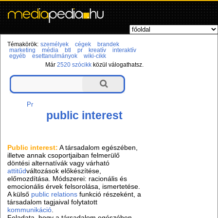
Témakörök:
személyek
cégek
brandek
marketing
média
btl
pr
kreatív
interaktív
egyéb
esettanulmányok
wiki-cikk
Már
2520 szócikk
közül válogathatsz.
Pr
public interest
Public interest:
A társadalom egészében,
illetve annak csoportjaiban felmerülő
döntési alternatívák vagy várható
attitűd
változások előkészítése,
előmozdítása. Módszerei: racionális és
emocionális érvek felsorolása, ismertetése.
A külső
public relations
funkció részeként, a
társadalom tagjaival folytatott
kommunikáció
.
Feladata, hogy a társadalom egészében,