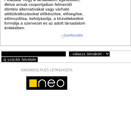
illetve annak csoportjaiban felmerülő
döntési alternatívákat vagy várható
attitűdváltozásokat előkészítse, elősegítse,
előmozdítsa, befolyásolja, a közvélekedést
formálja a szervezet és az adott társadalom
érdekében.
szerkesztés
KIGONDOLTA ÉS LÉTREHOZTA