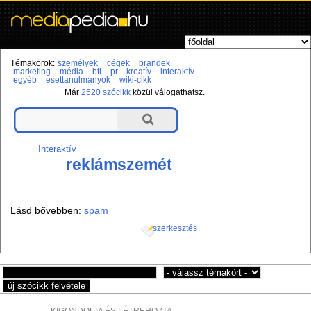
Témakörök:
személyek
cégek
brandek
marketing
média
btl
pr
kreatív
interaktív
egyéb
esettanulmányok
wiki-cikk
Már
2520 szócikk
közül válogathatsz.
Interaktív
reklámszemét
Lásd bővebben:
spam
szerkesztés
KIGONDOLTA ÉS LÉTREHOZTA