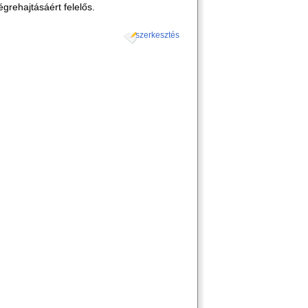
égrehajtásáért felelős.
szerkesztés