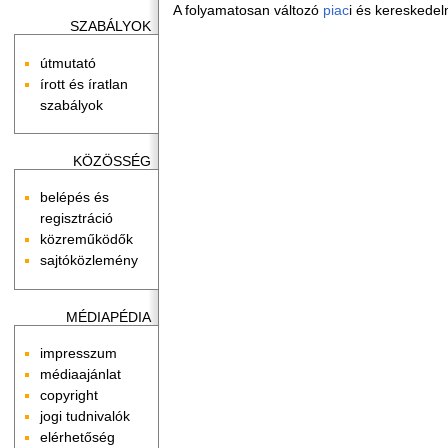
A folyamatosan változó
piac
i és kereskedel
SZABÁLYOK
útmutató
írott és íratlan
szabályok
KÖZÖSSÉG
belépés és
regisztráció
közreműködők
sajtóközlemény
MÉDIAPÉDIA
impresszum
médiaajánlat
copyright
jogi tudnivalók
elérhetőség