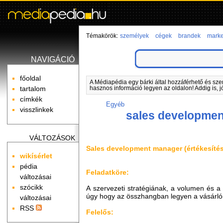
Témakörök:
személyek
cégek
brandek
marke
NAVIGÁCIÓ
főoldal
A Médiapédia egy bárki által hozzáférhető és sze
tartalom
hasznos információ legyen az oldalon! Addig is, j
címkék
Egyéb
visszlinkek
sales developme
VÁLTOZÁSOK
Sales development manager (értékesítés 
wikísérlet
pédia
Feladatköre:
változásai
szócikk
A szervezeti stratégiának, a volumen és a p
úgy hogy az összhangban legyen a vásárlói
változásai
RSS
Felelős: