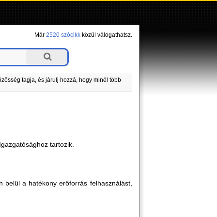
Már
2520 szócikk
közül válogathatsz.
zösség tagja, és járulj hozzá, hogy minél több
 Igazgatósághoz tartozik.
n belül a hatékony erőforrás felhasználást,