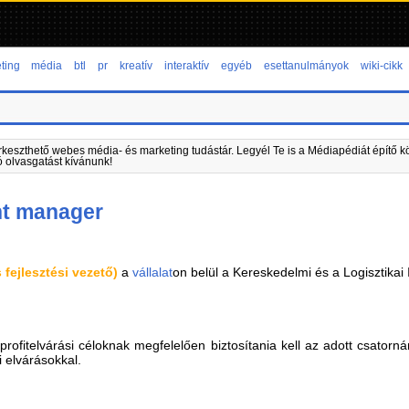
ting
média
btl
pr
kreatív
interaktív
egyéb
esettanulmányok
wiki-cikk
rkeszthető webes média- és marketing tudástár. Legyél Te is a Médiapédiát építő kö
ó olvasgatást kívánunk!
nt manager
fejlesztési vezető)
a
vállalat
on belül a Kereskedelmi és a Logisztikai
rofitelvárási céloknak megfelelően biztosítania kell az adott csatorná
 elvárásokkal.