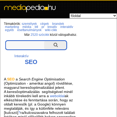
Témakörök:
személyek
cégek
brandek
marketing
média
btl
pr
kreatív
interaktív
egyéb
esettanulmányok
wiki-cikk
Már
2520 szócikk
közül válogathatsz.
Interaktív
SEO
A
SEO
a
Search Engine Optimisation
(Optimization - amerikai angol) rövidítése,
magyarul keresőoptimalizálást jelent.
A keresőoptimalizálás segítségével minél
inkább törekedni kell arra a
weboldal
ak
elkészítése és fenntartása során, hogy az
oldalt keresők (pl. a Google) könnyen
megtalálják, és így a különféle releváns
[kulcszó]
?
ra/kulcsszavakra felhozott találati
listában minél előkelőbb helyen szerepeljen.