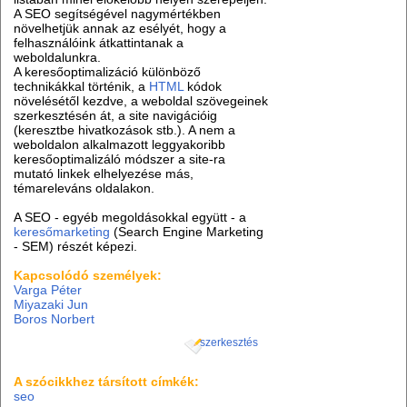
A SEO segítségével nagymértékben
növelhetjük annak az esélyét, hogy a
felhasználóink átkattintanak a
weboldalunkra.
A keresőoptimalizáció különböző
technikákkal történik, a
HTML
kódok
növelésétől kezdve, a weboldal szövegeinek
szerkesztésén át, a site navigációig
(keresztbe hivatkozások stb.). A nem a
weboldalon alkalmazott leggyakoribb
keresőoptimalizáló módszer a site-ra
mutató linkek elhelyezése más,
témareleváns oldalakon.
A SEO - egyéb megoldásokkal együtt - a
keresőmarketing
(Search Engine Marketing
- SEM) részét képezi.
Kapcsolódó személyek:
Varga Péter
Miyazaki Jun
Boros Norbert
szerkesztés
A szócikkhez társított címkék:
seo