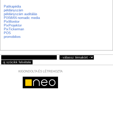
Patikapédia
példányszám
példányszám auditálás
PIXMAN nomadic media
PixMonitor
PixProjektor
PixTickerman
POS
promobikes
KIGONDOLTA ÉS LÉTREHOZTA