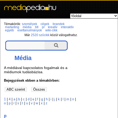
Témakörök:
személyek
cégek
brandek
marketing
média
btl
pr
kreatív
interaktív
egyéb
esettanulmányok
wiki-cikk
Már
2520 szócikk
közül válogathatsz.
Média
A médiával kapcsolatos fogalmak és a
médiumok tudásbázisa.
Bejegyzések ebben a témakörben:
1
|
4
|
a
|
b
|
c
|
d
|
e
|
f
|
g
|
h
|
i
|
j
|
k
|
l
|
m
|
n
|
o
|
p
|
r
|
s
|
t
|
u
|
v
|
w
|
x
|
z
p