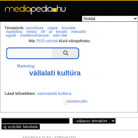
Témakörök:
személyek
cégek
brandek
marketing
média
btl
pr
kreatív
interaktív
egyéb
esettanulmányok
wiki-cikk
Már
2520 szócikk
közül válogathatsz.
Marketing
vállalati kultúra
Lásd bővebben:
szervezeti kultúra
szerkesztés
KIGONDOLTA ÉS LÉTREHOZTA