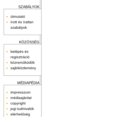
SZABÁLYOK
útmutató
írott és íratlan
szabályok
KÖZÖSSÉG
belépés és
regisztráció
közreműködők
sajtóközlemény
MÉDIAPÉDIA
impresszum
médiaajánlat
copyright
jogi tudnivalók
elérhetőség