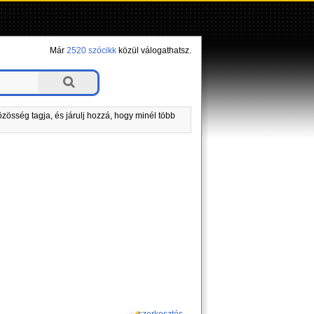
Már
2520 szócikk
közül válogathatsz.
zösség tagja, és járulj hozzá, hogy minél több
szerkesztés