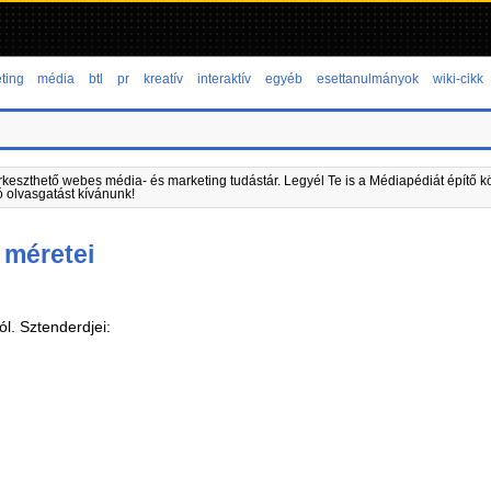
ting
média
btl
pr
kreatív
interaktív
egyéb
esettanulmányok
wiki-cikk
rkeszthető webes média- és marketing tudástár. Legyél Te is a Médiapédiát építő kö
ó olvasgatást kívánunk!
 méretei
ól. Sztenderdjei: