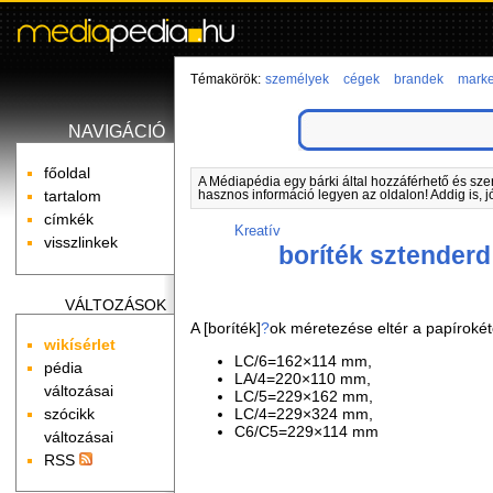
Témakörök:
személyek
cégek
brandek
marke
NAVIGÁCIÓ
főoldal
A Médiapédia egy bárki által hozzáférhető és sze
tartalom
hasznos információ legyen az oldalon! Addig is, j
címkék
Kreatív
visszlinkek
boríték sztenderd
VÁLTOZÁSOK
A [boríték]
?
ok méretezése eltér a papírokét
wikísérlet
LC/6=162×114 mm,
pédia
LA/4=220×110 mm,
változásai
LC/5=229×162 mm,
szócikk
LC/4=229×324 mm,
C6/C5=229×114 mm
változásai
RSS