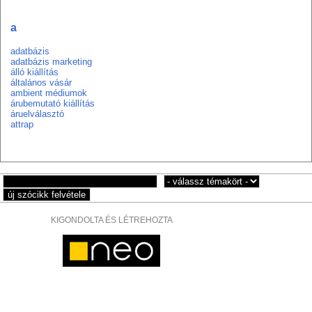
a
adatbázis
adatbázis marketing
álló kiállítás
általános vásár
ambient médiumok
árubemutató kiállítás
áruelválasztó
attrap
KIGONDOLTA ÉS LÉTREHOZTA