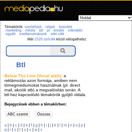
Témakörök:
személyek
cégek
brandek
marketing
média
btl
pr
kreatív
interaktív
egyéb
esettanulmányok
wiki-cikk
Már
2520 szócikk
közül válogathatsz.
Btl
Below The Line (Vonal alatt):
a
reklámozás azon formája, amiben nem
tömegmédiumokat használnak (pl. direct
mail, akciók stb) a megvalósítás során. A
btl-hez kapcsolódó témakörök gyűjtő oldala.
Bejegyzések ebben a témakörben:
a
|
b
|
c
|
d
|
e
|
f
|
g
|
h
|
i
|
j
|
k
|
l
|
m
|
n
|
o
|
p
|
q
|
r
|
s
|
t
|
u
|
v
|
w
|
z