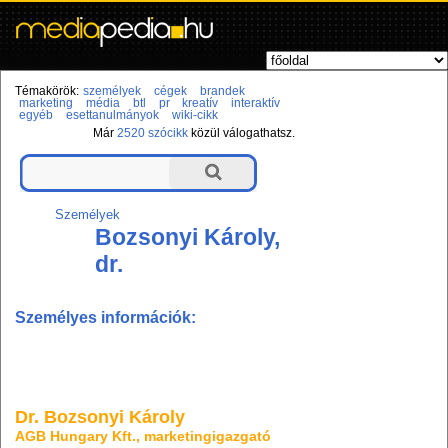
Témakörök:
személyek
cégek
brandek
marketing
média
btl
pr
kreatív
interaktív
egyéb
esettanulmányok
wiki-cikk
Már
2520 szócikk
közül válogathatsz.
Személyek
Bozsonyi Károly,
dr.
Személyes információk:
Dr. Bozsonyi Károly
AGB Hungary Kft., marketingigazgató