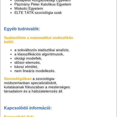
Budapesti Közgazdasági Egyetem
Pázmány Péter Katolikus Egyetem
Miskolci Egyetem
ELTE TÁTK szociológia szak
Egyéb tudnivalók:
Szakterülete a matematikai statisztikán
belül:
a sokváltozós statisztikai analízis,
a klasszifikációs algoritmusok,
oksági modellek,
idősor-elemzés,
káosz elmélet,
nem lineáris modellezés.
Szociológiában
a szociológia-
módszertanban specializálódott,
kutatásának fókuszában a mesterséges
társadalom és a hálózatelemzés áll.
Kapcsolódó információ:
Kapcsolódó link: