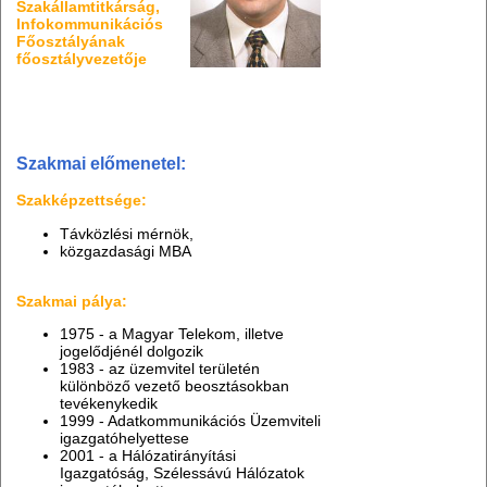
Szakállamtitkárság,
Infokommunikációs
Főosztályának
főosztályvezetője
Szakmai előmenetel:
Szakképzettsége:
Távközlési mérnök,
közgazdasági MBA
Szakmai pálya:
1975 - a Magyar Telekom, illetve
jogelődjénél dolgozik
1983 - az üzemvitel területén
különböző vezető beosztásokban
tevékenykedik
1999 - Adatkommunikációs Üzemviteli
igazgatóhelyettese
2001 - a Hálózatirányítási
Igazgatóság, Szélessávú Hálózatok