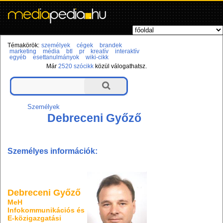
Témakörök:
személyek
cégek
brandek
marketing
média
btl
pr
kreatív
interaktív
egyéb
esettanulmányok
wiki-cikk
Már
2520 szócikk
közül válogathatsz.
Személyek
Debreceni Győző
Személyes információk:
D
ebreceni Győző
MeH
Infokommunikációs és
E-közigazgatási