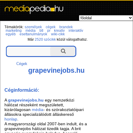
Témakörök:
személyek
cégek
brandek
marketing
média
btl
pr
kreatív
interaktív
egyéb
esettanulmányok
wiki-cikk
Már
2520 szócikk
közül válogathatsz.
Cégek
grapevinejobs.hu
Céginformáció:
A
grapevinejobs.hu
egy nemzetközi
hálózat részeként megszületett,
kizárólagosan
média
- és szórakoztatóipari
állásokra specializálódott álláskereső
honlap
.
A magyarországi oldal 2007-ben indult, és a
grapevinejobs hálózat tizedik tagja. A brit