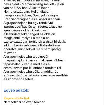
anyacég nyomdokain haladva, hasonló
nevű oldal - Magyarország mellett - jelen
van az USA-ban, Ausztráliában,
Németországban, Hollandiában,
Lengyelországban, Spanyolországban,
Franciaországban és Olaszországban.
A grapevinejobs.hu egy rendkívül
iparágspecifikus és a hirdetett állásokra
igen igényes oldal. Csak olyan
álláshirdetéseket enged az oldalon
megjelenni, melyek a média és
szórakoztatópari területek állásait hirdetik,
inkább kevés releváns álláshirdetéssel
operálva, mint sokkal mely nem iparág
releváns.
A
grapevinejobs.hu
a dolgozói
magántulajdonában van, akiknek többévi
tapasztalatuk van a média és a
szórakoztatóipar különböző területeiről.
A
grapevinejobs.hu
célja a média- és
szórakoztatópari álláskeresés egyszerűbbé
és könnyebbé tétele.
Egyéb adatok:
Kapcsolódó link
Nemzetközi hálózati főoldal: