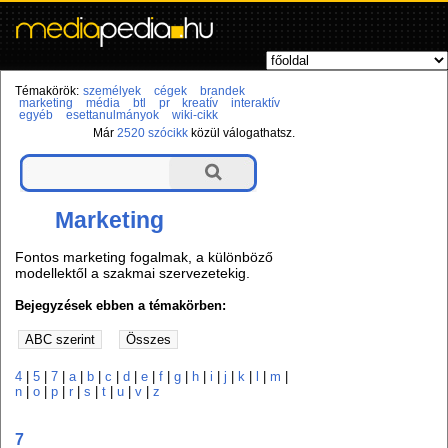
Témakörök:
személyek
cégek
brandek
marketing
média
btl
pr
kreatív
interaktív
egyéb
esettanulmányok
wiki-cikk
Már
2520 szócikk
közül válogathatsz.
Marketing
Fontos marketing fogalmak, a különböző
modellektől a szakmai szervezetekig.
Bejegyzések ebben a témakörben:
4
|
5
|
7
|
a
|
b
|
c
|
d
|
e
|
f
|
g
|
h
|
i
|
j
|
k
|
l
|
m
|
n
|
o
|
p
|
r
|
s
|
t
|
u
|
v
|
z
7