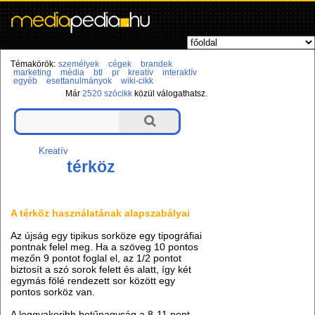
Témakörök:
személyek
cégek
brandek
marketing
média
btl
pr
kreatív
interaktív
egyéb
esettanulmányok
wiki-cikk
Már
2520 szócikk
közül válogathatsz.
Kreatív
térköz
A térköz használatának alapszabályai
Az újság egy tipikus sorköze egy tipográfiai
pontnak felel meg. Ha a szöveg 10 pontos
mezőn 9 pontot foglal el, az 1/2 pontot
biztosít a szó sorok felett és alatt, így két
egymás fölé rendezett sor között egy
pontos sorköz van.
A leggyakoribb betűnagyság a 8-11 pont