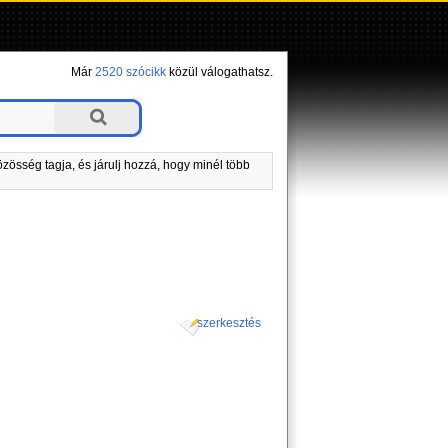
Már
2520 szócikk
közül válogathatsz.
zösség tagja, és járulj hozzá, hogy minél több
szerkesztés