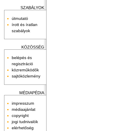
SZABÁLYOK
útmutató
írott és íratlan
szabályok
KÖZÖSSÉG
belépés és
regisztráció
közreműködők
sajtóközlemény
MÉDIAPÉDIA
impresszum
médiaajánlat
copyright
jogi tudnivalók
elérhetőség