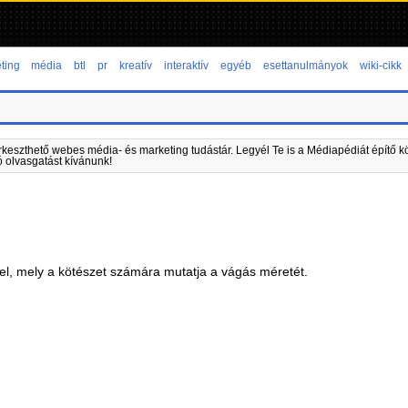
ting
média
btl
pr
kreatív
interaktív
egyéb
esettanulmányok
wiki-cikk
rkeszthető webes média- és marketing tudástár. Legyél Te is a Médiapédiát építő kö
ó olvasgatást kívánunk!
 jel, mely a kötészet számára mutatja a vágás méretét.