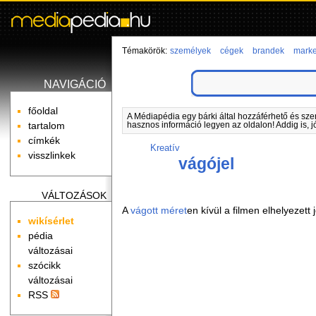
Témakörök:
személyek
cégek
brandek
marke
NAVIGÁCIÓ
főoldal
A Médiapédia egy bárki által hozzáférhető és sze
tartalom
hasznos információ legyen az oldalon! Addig is, j
címkék
Kreatív
visszlinkek
vágójel
VÁLTOZÁSOK
A
vágott méret
en kívül a filmen elhelyezett
wikísérlet
pédia
változásai
szócikk
változásai
RSS