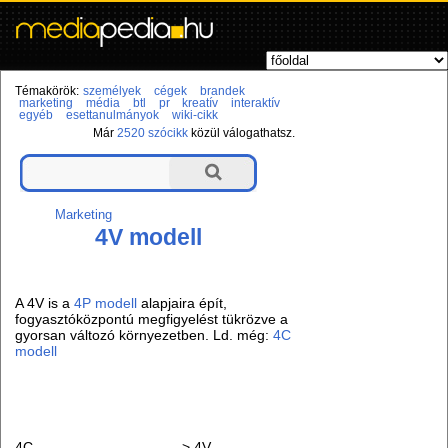
Témakörök:
személyek
cégek
brandek
marketing
média
btl
pr
kreatív
interaktív
egyéb
esettanulmányok
wiki-cikk
Már
2520 szócikk
közül válogathatsz.
Marketing
4V modell
A 4V is a
4P modell
alapjaira épít,
fogyasztóközpontú megfigyelést tükrözve a
gyorsan változó környezetben. Ld. még:
4C
modell
4C
->
4V