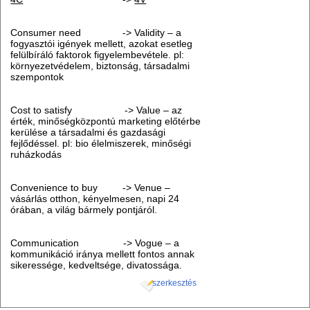
Consumer need -> Validity – a
fogyasztói igények mellett, azokat esetleg
felülbíráló faktorok figyelembevétele. pl:
környezetvédelem, biztonság, társadalmi
szempontok
Cost to satisfy -> Value – az
érték, minőségközpontú marketing előtérbe
kerülése a társadalmi és gazdasági
fejlődéssel. pl: bio élelmiszerek, minőségi
ruházkodás
Convenience to buy -> Venue –
vásárlás otthon, kényelmesen, napi 24
órában, a világ bármely pontjáról.
Communication -> Vogue – a
kommunikáció iránya mellett fontos annak
sikeressége, kedveltsége, divatossága.
szerkesztés