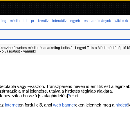
ting
média
btl
pr
kreatív
interaktív
egyéb
esettanulmányok
wiki-cikk
rkeszthető webes média- és marketing tudástár. Legyél Te is a Médiapédiát építő kö
ó olvasgatást kívánunk!
detőtábla vagy –vászon. Transzparens néven is említik ezt a leginkább
ármazik a mai jelentése, utalva a hirdetés téglalap alakjára.
k nevezik a hosszú [szalaghirdetés]
?
eket.
 az
internet
en fordul elő, ahol
web banner
eken jelennek meg a
hirdető