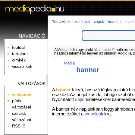
Témakörök:
személyek
cégek
brandek
marke
NAVIGÁCIÓ
főoldal
A Médiapédia egy bárki által hozzáférhető és sze
tartalom
hasznos információ legyen az oldalon! Addig is, j
címkék
Média
visszlinkek
banner
VÁLTOZÁSOK
A
banner
fekvő, hosszú téglalap alakú hir
wikísérlet
eszközt. Az angol zászló, lobogó szóból sz
Nyomtatott
sajtó
hirdetéseknél bannerekne
pédia
változásai
A banner név napjainkban leggyakrabban
szócikk
internetezőket a
weboldal
ukra.
változásai
RSS