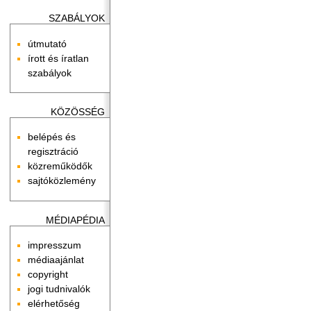
SZABÁLYOK
útmutató
írott és íratlan
szabályok
KÖZÖSSÉG
belépés és
regisztráció
közreműködők
sajtóközlemény
MÉDIAPÉDIA
impresszum
médiaajánlat
copyright
jogi tudnivalók
elérhetőség