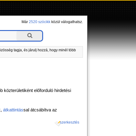
Már
2520 szócikk
közül válogathatsz.
zösség tagja, és járulj hozzá, hogy minél több
 közterületiként előforduló hirdetési
k,
átkattintás
sal átcsábítva az
szerkesztés