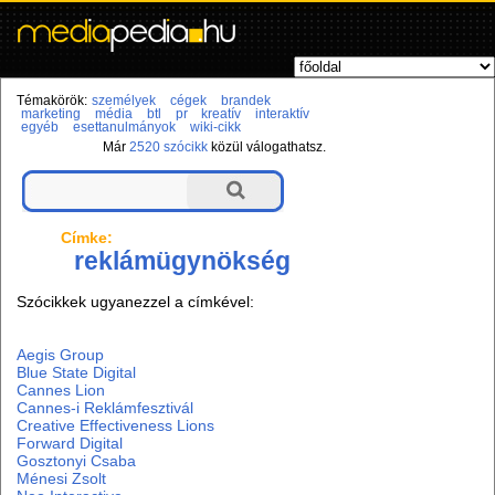
Témakörök:
személyek
cégek
brandek
marketing
média
btl
pr
kreatív
interaktív
egyéb
esettanulmányok
wiki-cikk
Már
2520 szócikk
közül válogathatsz.
Címke:
reklámügynökség
Szócikkek ugyanezzel a címkével:
Aegis Group
Blue State Digital
Cannes Lion
Cannes-i Reklámfesztivál
Creative Effectiveness Lions
Forward Digital
Gosztonyi Csaba
Ménesi Zsolt