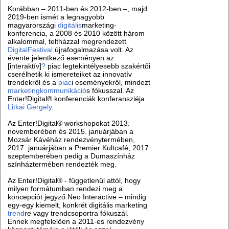
Korábban – 2011-ben és 2012-ben –, majd
2019-ben ismét a legnagyobb
magyarországi
digitális
marketing-
konferencia, a 2008 és 2010 között három
alkalommal, teltházzal megrendezett
DigitalFestival
újrafogalmazása volt. Az
évente jelentkező eseményen az
[interaktív]
?
piac legtekintélyesebb szakértői
cserélhetik ki ismereteiket az innovatív
trendekről és a
piac
i eseményekről, mindezt
marketingkommunikáció
s fókusszal. Az
Enter!Digital® konferenciák konferansziéja
Litkai Gergely
.
Az Enter!Digital® workshopokat 2013.
novemberében és 2015. januárjában a
Mozsár Kávéház rendezvénytermében,
2017. januárjában a Premier Kultcafé, 2017.
szeptemberében pedig a Dumaszínház
színháztermében rendezték meg.
Az Enter!Digital® - függetlenül attól, hogy
milyen formátumban rendezi meg a
koncepciót jegyző Neo Interactive – mindig
egy-egy kiemelt, konkrét digitális marketing
trend
re vagy trendcsoportra fókuszál.
Ennek megfelelően a 2011-es rendezvény