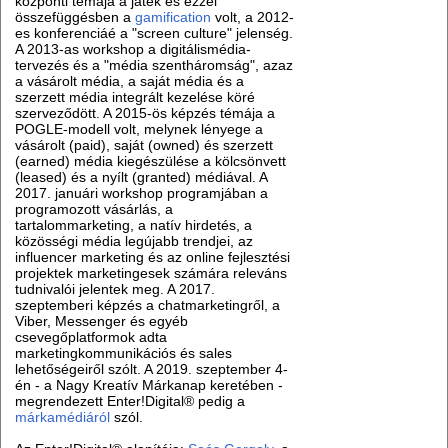
központi témája a játék és ezzel
összefüggésben a
gamification
volt, a 2012-
es konferenciáé a "screen culture" jelenség.
A 2013-as workshop a digitálismédia-
tervezés és a "média szentháromság", azaz
a vásárolt média, a saját média és a
szerzett média integrált kezelése köré
szerveződött. A 2015-ös képzés témája a
POGLE-modell volt, melynek lényege a
vásárolt (paid), saját (owned) és szerzett
(earned) média kiegészülése a kölcsönvett
(leased) és a nyílt (granted) médiával. A
2017. januári workshop programjában a
programozott vásárlás, a
tartalommarketing, a natív hirdetés, a
közösségi média legújabb trendjei, az
influencer marketing és az online fejlesztési
projektek marketingesek számára releváns
tudnivalói jelentek meg. A 2017.
szeptemberi képzés a chatmarketingről, a
Viber, Messenger és egyéb
csevegőplatformok adta
marketingkommunikációs és sales
lehetőségeiről szólt. A 2019. szeptember 4-
én - a Nagy Kreatív Márkanap keretében -
megrendezett Enter!Digital® pedig a
márkamédiáról
szól.