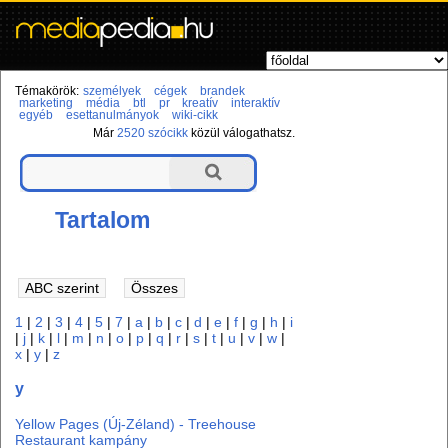
Témakörök:
személyek
cégek
brandek
marketing
média
btl
pr
kreatív
interaktív
egyéb
esettanulmányok
wiki-cikk
Már
2520 szócikk
közül válogathatsz.
Tartalom
1
|
2
|
3
|
4
|
5
|
7
|
a
|
b
|
c
|
d
|
e
|
f
|
g
|
h
|
i
|
j
|
k
|
l
|
m
|
n
|
o
|
p
|
q
|
r
|
s
|
t
|
u
|
v
|
w
|
x
|
y
|
z
y
Yellow Pages (Új-Zéland) - Treehouse
Restaurant kampány