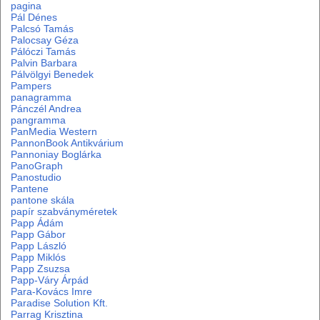
pagina
Pál Dénes
Palcsó Tamás
Palocsay Géza
Pálóczi Tamás
Palvin Barbara
Pálvölgyi Benedek
Pampers
panagramma
Pánczél Andrea
pangramma
PanMedia Western
PannonBook Antikvárium
Pannoniay Boglárka
PanoGraph
Panostudio
Pantene
pantone skála
papír szabványméretek
Papp Ádám
Papp Gábor
Papp László
Papp Miklós
Papp Zsuzsa
Papp-Váry Árpád
Para-Kovács Imre
Paradise Solution Kft.
Parrag Krisztina