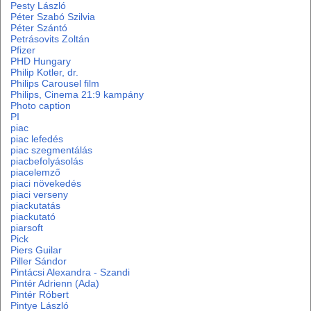
Pesty László
Péter Szabó Szilvia
Péter Szántó
Petrásovits Zoltán
Pfizer
PHD Hungary
Philip Kotler, dr.
Philips Carousel film
Philips, Cinema 21:9 kampány
Photo caption
PI
piac
piac lefedés
piac szegmentálás
piacbefolyásolás
piacelemző
piaci növekedés
piaci verseny
piackutatás
piackutató
piarsoft
Pick
Piers Guilar
Piller Sándor
Pintácsi Alexandra - Szandi
Pintér Adrienn (Ada)
Pintér Róbert
Pintye László