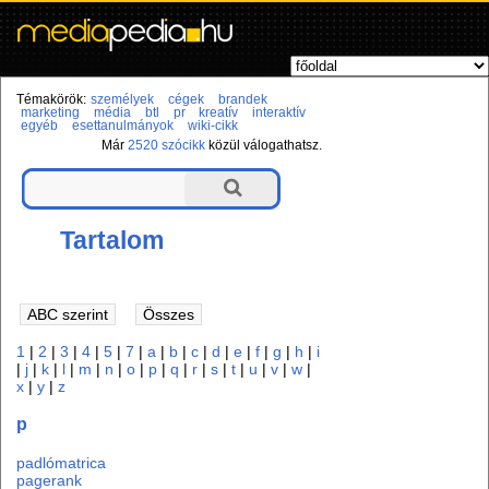
Témakörök:
személyek
cégek
brandek
marketing
média
btl
pr
kreatív
interaktív
egyéb
esettanulmányok
wiki-cikk
Már
2520 szócikk
közül válogathatsz.
Tartalom
1
|
2
|
3
|
4
|
5
|
7
|
a
|
b
|
c
|
d
|
e
|
f
|
g
|
h
|
i
|
j
|
k
|
l
|
m
|
n
|
o
|
p
|
q
|
r
|
s
|
t
|
u
|
v
|
w
|
x
|
y
|
z
p
padlómatrica
pagerank