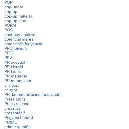
POP
pop-under
pop-up
pop-up háttérfal
pop-up store
POPAI
POS
post-buy analízis
potenciál mérés
potenciális fogyasztó
PPCnetwork
PPO
PPV
PR account
PR Herald
PR Lions
PR manager
PR menedzser
pr riport
pr spot
PR, kommunikációs tanácsadó
Press Lions
Press release
presztízs
prezentáció
Prigyeni Lénárd
PRIME
primer kutatás