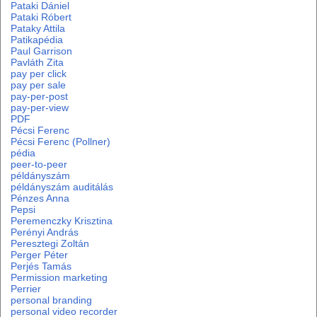
Pataki Dániel
Pataki Róbert
Pataky Attila
Patikapédia
Paul Garrison
Pavláth Zita
pay per click
pay per sale
pay-per-post
pay-per-view
PDF
Pécsi Ferenc
Pécsi Ferenc (Pollner)
pédia
peer-to-peer
példányszám
példányszám auditálás
Pénzes Anna
Pepsi
Peremenczky Krisztina
Perényi András
Peresztegi Zoltán
Perger Péter
Perjés Tamás
Permission marketing
Perrier
personal branding
personal video recorder