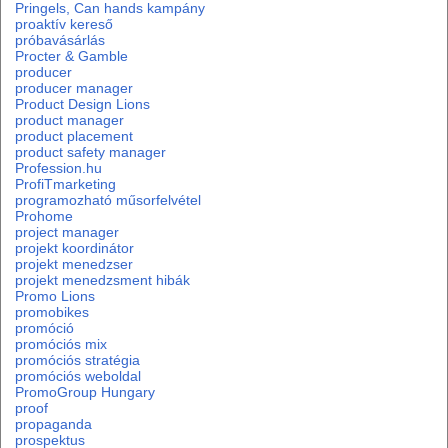
Pringels, Can hands kampány
proaktív kereső
próbavásárlás
Procter & Gamble
producer
producer manager
Product Design Lions
product manager
product placement
product safety manager
Profession.hu
ProfiTmarketing
programozható műsorfelvétel
Prohome
project manager
projekt koordinátor
projekt menedzser
projekt menedzsment hibák
Promo Lions
promobikes
promóció
promóciós mix
promóciós stratégia
promóciós weboldal
PromoGroup Hungary
proof
propaganda
prospektus