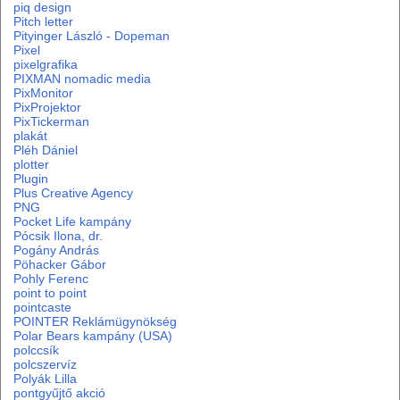
piq design
Pitch letter
Pityinger László - Dopeman
Pixel
pixelgrafika
PIXMAN nomadic media
PixMonitor
PixProjektor
PixTickerman
plakát
Pléh Dániel
plotter
Plugin
Plus Creative Agency
PNG
Pocket Life kampány
Pócsik Ilona, dr.
Pogány András
Pöhacker Gábor
Pohly Ferenc
point to point
pointcaste
POINTER Reklámügynökség
Polar Bears kampány (USA)
polccsík
polcszervíz
Polyák Lilla
pontgyűjtő akció