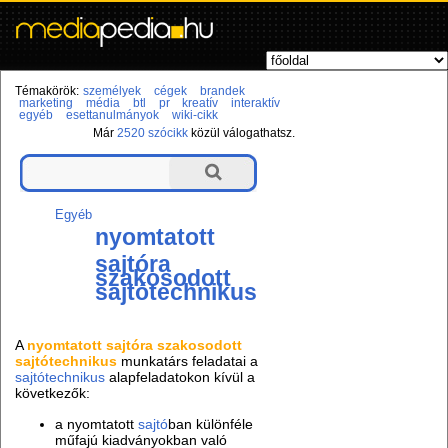
Témakörök:
személyek
cégek
brandek
marketing
média
btl
pr
kreatív
interaktív
egyéb
esettanulmányok
wiki-cikk
Már
2520 szócikk
közül válogathatsz.
Egyéb
nyomtatott
sajtóra
szakosodott
sajtótechnikus
A
nyomtatott sajtóra szakosodott
sajtótechnikus
munkatárs feladatai a
sajtótechnikus
alapfeladatokon kívül a
következők:
a nyomtatott
sajtó
ban különféle
műfajú kiadványokban való