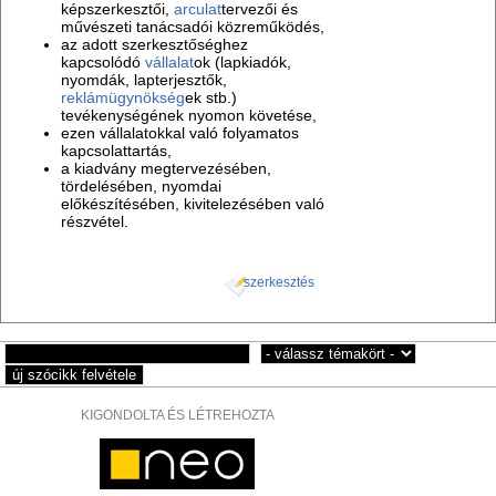
képszerkesztői,
arculat
tervezői és
művészeti tanácsadói közreműködés,
az adott szerkesztőséghez
kapcsolódó
vállalat
ok (lapkiadók,
nyomdák, lapterjesztők,
reklámügynökség
ek stb.)
tevékenységének nyomon követése,
ezen vállalatokkal való folyamatos
kapcsolattartás,
a kiadvány megtervezésében,
tördelésében, nyomdai
előkészítésében, kivitelezésében való
részvétel.
szerkesztés
KIGONDOLTA ÉS LÉTREHOZTA